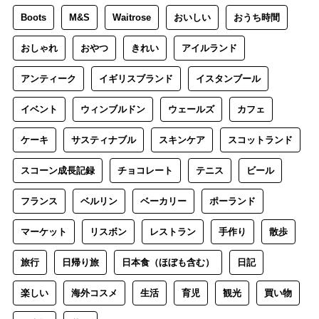
Boots
M&S
Waitrose
おいしい
おうち時間
おしゃれ
おやつ
きれい
アイルランド
アンティーク
イギリスブランド
イスタンブール
イベント
ウィンブルドン
ウェールズ
カフェ
ケーキ
サスティナブル
スキンケア
スコットランド
スコーン成長記録
チョコレート
テニス
ビール
フランス
ベルリン
ベーカリー
ポーランド
マーケット
リスボン
レストラン
手作り
散歩
旅行
日帰り旅
日本食（ほぼも含む）
日記
楽しい
海外コスメ
生活
育児
観光
買い物