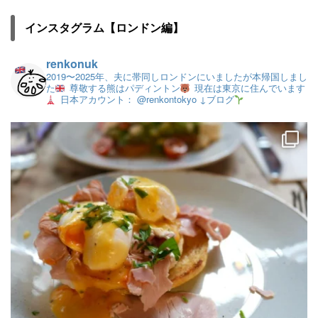
インスタグラム【ロンドン編】
renkonuk
2019〜2025年、夫に帯同しロンドンにいましたが本帰国しまし
た
尊敬する熊はパディントン
現在は東京に住んでいます
日本アカウント： @renkontokyo
↓ブログ