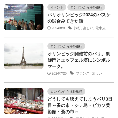
イベント
ロンドンから海外旅行
パリオリンピック2024のバスケ
の試合みてきた話
2024/8/8
旅行
,
楽しい
,
電車旅
ロンドンから海外旅行
オリンピック開催前のパリ。凱
旋門とエッフェル塔にシンボル
マーク。
2024/7/25
フランス
,
楽しい
ロンドンから海外旅行
どうしても映えてしまうパリ3日
目～蚤の市・シテ島・ピカソ美
術館・蚤の市～