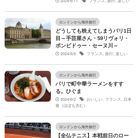
2024/6/11
フランス
,
旅行
,
楽しい
ロンドンから海外旅行
どうしても映えてしまうパリ1日
目～手芸屋さん・59リヴォリ・
ポンピドゥー・セーヌ川～
2024/6/6
フランス
,
旅行
,
楽しい
ロンドンから海外旅行
パリで町中華ラーメンをすす
る。ひぐま
2024/6/2
おいしい
,
フランス
,
日本
食（ほぼも含む）
ロンドンから海外旅行
【全仏テニス】本戦前日のロー