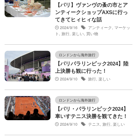
【パリ】ヴァンヴの蚤の市とア
ンティークショップAXSに行っ
てきてヒィヒィな話
2024/9/16
アンティーク
,
マーケッ
ト
,
旅行
,
楽しい
,
買い物
ロンドンから海外旅行
【パリパラリンピック2024】陸
上決勝も観に行った！
2024/9/10
旅行
,
楽しい
ロンドンから海外旅行
【パリ・パラリンピック2024】
車いすテニス決勝を観てきた！
2024/9/10
テニス
,
旅行
,
楽しい