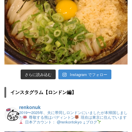
さらに読み込む
Instagram でフォロー
インスタグラム【ロンドン編】
renkonuk
2019〜2025年、夫に帯同しロンドンにいましたが本帰国しまし
た
尊敬する熊はパディントン
現在は東京に住んでいます
日本アカウント： @renkontokyo
↓ブログ