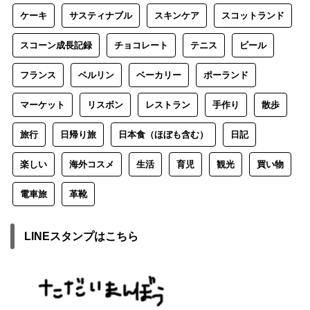
ケーキ
サスティナブル
スキンケア
スコットランド
スコーン成長記録
チョコレート
テニス
ビール
フランス
ベルリン
ベーカリー
ポーランド
マーケット
リスボン
レストラン
手作り
散歩
旅行
日帰り旅
日本食（ほぼも含む）
日記
楽しい
海外コスメ
生活
育児
観光
買い物
電車旅
革靴
LINEスタンプはこちら