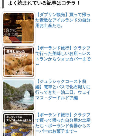
よく読まれている記事はコチラ！
【ダブリン観光】買って帰っ
た素敵なアイルランドの自分
用お土産たち。
【ポーランド旅行】クラクフ
で行った美味しいお店～レス
トランからウォッカバーまで
～
【ジュラシックコースト前
編】電車とバスで化石堀りに
行ってきた一泊二日。ウェイ
マス・ダードルドア編
【ポーランド旅行】クラクフ
で買って帰った自分用お土産
たち～ポーランド食器からス
ーパーのお菓子まで～