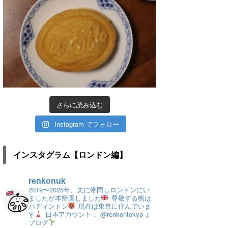
さらに読み込む
Instagram でフォロー
インスタグラム【ロンドン編】
renkonuk
2019〜2025年、夫に帯同しロンドンにい
ましたが本帰国しました
尊敬する熊は
パディントン
現在は東京に住んでいま
す
日本アカウント： @renkontokyo
↓
ブログ