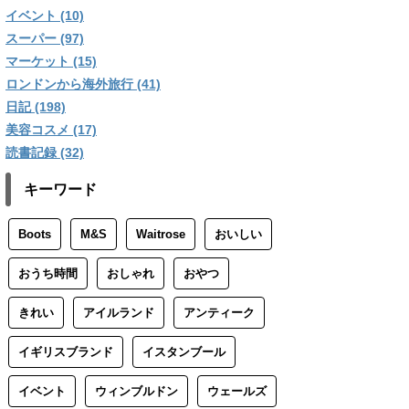
イベント (10)
スーパー (97)
マーケット (15)
ロンドンから海外旅行 (41)
日記 (198)
美容コスメ (17)
読書記録 (32)
キーワード
Boots
M&S
Waitrose
おいしい
おうち時間
おしゃれ
おやつ
きれい
アイルランド
アンティーク
イギリスブランド
イスタンブール
イベント
ウィンブルドン
ウェールズ