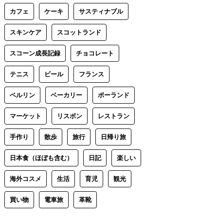
カフェ
ケーキ
サスティナブル
スキンケア
スコットランド
スコーン成長記録
チョコレート
テニス
ビール
フランス
ベルリン
ベーカリー
ポーランド
マーケット
リスボン
レストラン
手作り
散歩
旅行
日帰り旅
日本食（ほぼも含む）
日記
楽しい
海外コスメ
生活
育児
観光
買い物
電車旅
革靴