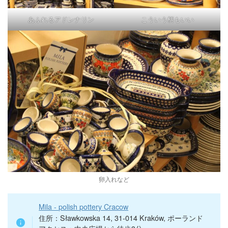
あふれるアドレナリン
こういう柄もいい
卵入れなど
Mila - polish pottery Cracow
住所：Sławkowska 14, 31-014 Kraków, ポーランド