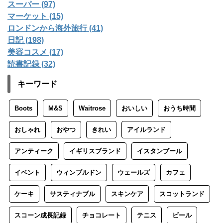
スーパー (97)
マーケット (15)
ロンドンから海外旅行 (41)
日記 (198)
美容コスメ (17)
読書記録 (32)
キーワード
Boots
M&S
Waitrose
おいしい
おうち時間
おしゃれ
おやつ
きれい
アイルランド
アンティーク
イギリスブランド
イスタンブール
イベント
ウィンブルドン
ウェールズ
カフェ
ケーキ
サスティナブル
スキンケア
スコットランド
スコーン成長記録
チョコレート
テニス
ビール