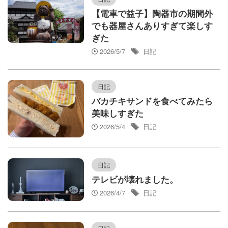
【電車で益子】陶器市の期間外
でも器屋さんありすぎて楽しす
ぎた
2026/5/7
日記
日記
バカチキサンドを食べてみたら
美味しすぎた
2026/5/4
日記
日記
テレビが壊れました。
2026/4/7
日記