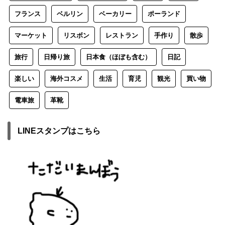
フランス
ベルリン
ベーカリー
ポーランド
マーケット
リスボン
レストラン
手作り
散歩
旅行
日帰り旅
日本食（ほぼも含む）
日記
楽しい
海外コスメ
生活
育児
観光
買い物
電車旅
革靴
LINEスタンプはこちら