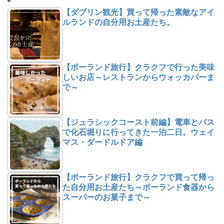
【ダブリン観光】買って帰った素敵なアイ
ルランドの自分用お土産たち。
【ポーランド旅行】クラクフで行った美味
しいお店～レストランからウォッカバーま
で～
【ジュラシックコースト前編】電車とバス
で化石堀りに行ってきた一泊二日。ウェイ
マス・ダードルドア編
【ポーランド旅行】クラクフで買って帰っ
た自分用お土産たち～ポーランド食器から
スーパーのお菓子まで～