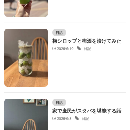
日記
梅シロップと梅酒を漬けてみた
2026/6/10
日記
日記
家で庶民がスタバを堪能する話
2026/6/8
日記