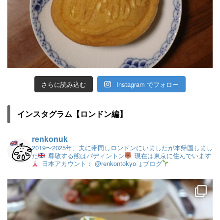
さらに読み込む
Instagram でフォロー
インスタグラム【ロンドン編】
renkonuk
2019〜2025年、夫に帯同しロンドンにいましたが本帰国しまし
た
尊敬する熊はパディントン
現在は東京に住んでいます
日本アカウント： @renkontokyo
↓ブログ