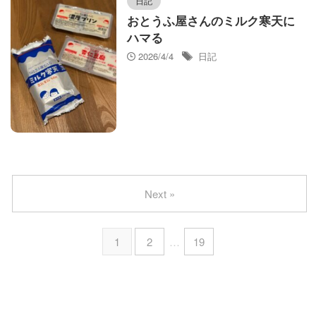
日記
おとうふ屋さんのミルク寒天に
ハマる
2026/4/4
日記
Next »
1
2
…
19