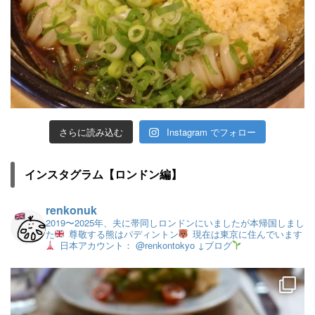
さらに読み込む
Instagram でフォロー
インスタグラム【ロンドン編】
renkonuk
2019〜2025年、夫に帯同しロンドンにいましたが本帰国しまし
た
尊敬する熊はパディントン
現在は東京に住んでいます
日本アカウント： @renkontokyo
↓ブログ