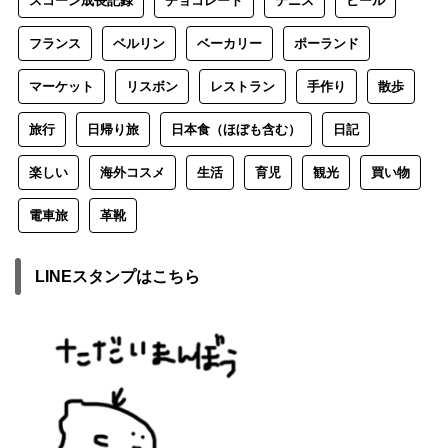
スコーン成長記録
チョコレート
テニス
ビール
フランス
ベルリン
ベーカリー
ポーランド
マーケット
リスボン
レストラン
手作り
散歩
旅行
日帰り旅
日本食（ほぼも含む）
日記
楽しい
海外コスメ
生活
育児
観光
買い物
電車旅
革靴
LINEスタンプはこちら