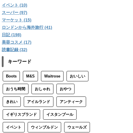
イベント (10)
スーパー (97)
マーケット (15)
ロンドンから海外旅行 (41)
日記 (198)
美容コスメ (17)
読書記録 (32)
キーワード
Boots
M&S
Waitrose
おいしい
おうち時間
おしゃれ
おやつ
きれい
アイルランド
アンティーク
イギリスブランド
イスタンブール
イベント
ウィンブルドン
ウェールズ