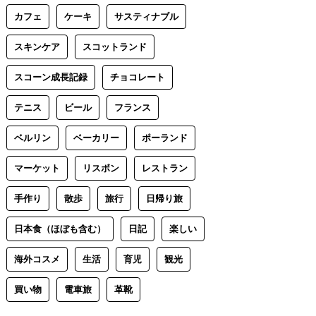
カフェ
ケーキ
サスティナブル
スキンケア
スコットランド
スコーン成長記録
チョコレート
テニス
ビール
フランス
ベルリン
ベーカリー
ポーランド
マーケット
リスボン
レストラン
手作り
散歩
旅行
日帰り旅
日本食（ほぼも含む）
日記
楽しい
海外コスメ
生活
育児
観光
買い物
電車旅
革靴