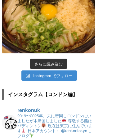
さらに読み込む
Instagram でフォロー
インスタグラム【ロンドン編】
renkonuk
2019〜2025年、夫に帯同しロンドンにい
ましたが本帰国しました
尊敬する熊は
パディントン
現在は東京に住んでいま
す
日本アカウント： @renkontokyo
↓
ブログ