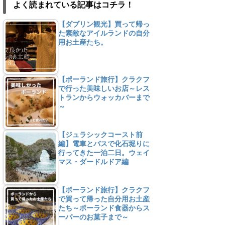
よく読まれている記事はコチラ！
【ダブリン観光】買って帰っ
た素敵なアイルランドの自分
用お土産たち。
【ポーランド旅行】クラクフ
で行った美味しいお店～レス
トランからウォッカバーまで
～
【ジュラシックコースト前
編】電車とバスで化石堀りに
行ってきた一泊二日。ウェイ
マス・ダードルドア編
【ポーランド旅行】クラクフ
で買って帰った自分用お土産
たち～ポーランド食器からス
ーパーのお菓子まで～