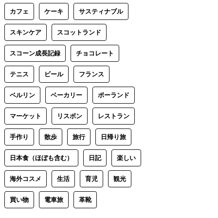
カフェ
ケーキ
サスティナブル
スキンケア
スコットランド
スコーン成長記録
チョコレート
テニス
ビール
フランス
ベルリン
ベーカリー
ポーランド
マーケット
リスボン
レストラン
手作り
散歩
旅行
日帰り旅
日本食（ほぼも含む）
日記
楽しい
海外コスメ
生活
育児
観光
買い物
電車旅
革靴