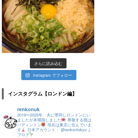
さらに読み込む
Instagram でフォロー
インスタグラム【ロンドン編】
renkonuk
2019〜2025年、夫に帯同しロンドンにい
ましたが本帰国しました
尊敬する熊は
パディントン
現在は東京に住んでいま
す
日本アカウント： @renkontokyo
↓
ブログ