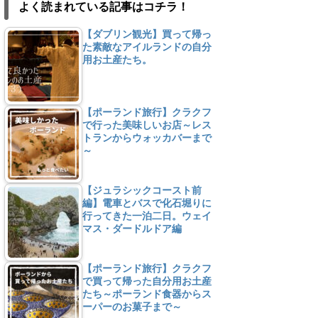
よく読まれている記事はコチラ！
【ダブリン観光】買って帰っ
た素敵なアイルランドの自分
用お土産たち。
【ポーランド旅行】クラクフ
で行った美味しいお店～レス
トランからウォッカバーまで
～
【ジュラシックコースト前
編】電車とバスで化石堀りに
行ってきた一泊二日。ウェイ
マス・ダードルドア編
【ポーランド旅行】クラクフ
で買って帰った自分用お土産
たち～ポーランド食器からス
ーパーのお菓子まで～