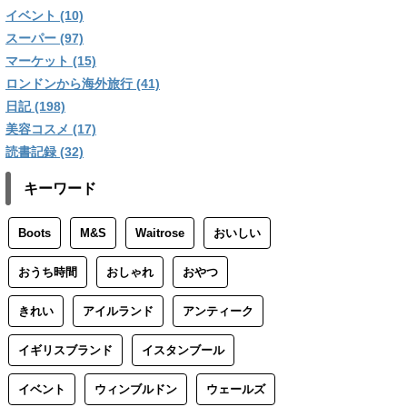
イベント (10)
スーパー (97)
マーケット (15)
ロンドンから海外旅行 (41)
日記 (198)
美容コスメ (17)
読書記録 (32)
キーワード
Boots
M&S
Waitrose
おいしい
おうち時間
おしゃれ
おやつ
きれい
アイルランド
アンティーク
イギリスブランド
イスタンブール
イベント
ウィンブルドン
ウェールズ