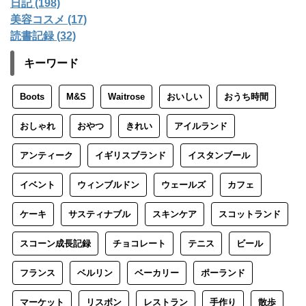
日記 (198)
美容コスメ (17)
読書記録 (32)
キーワード
Boots
M&S
Waitrose
おいしい
おうち時間
おしゃれ
おやつ
きれい
アイルランド
アンティーク
イギリスブランド
イスタンブール
イベント
ウィンブルドン
ウェールズ
カフェ
ケーキ
サスティナブル
スキンケア
スコットランド
スコーン成長記録
チョコレート
テニス
ビール
フランス
ベルリン
ベーカリー
ポーランド
マーケット
リスボン
レストラン
手作り
散歩