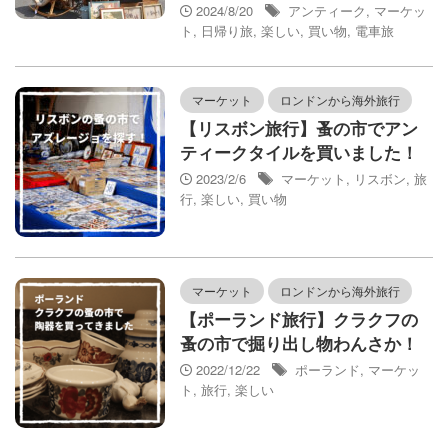
2024/8/20
アンティーク
,
マーケッ
ト
,
日帰り旅
,
楽しい
,
買い物
,
電車旅
マーケット
ロンドンから海外旅行
【リスボン旅行】蚤の市でアン
ティークタイルを買いました！
2023/2/6
マーケット
,
リスボン
,
旅
行
,
楽しい
,
買い物
マーケット
ロンドンから海外旅行
【ポーランド旅行】クラクフの
蚤の市で掘り出し物わんさか！
2022/12/22
ポーランド
,
マーケッ
ト
,
旅行
,
楽しい