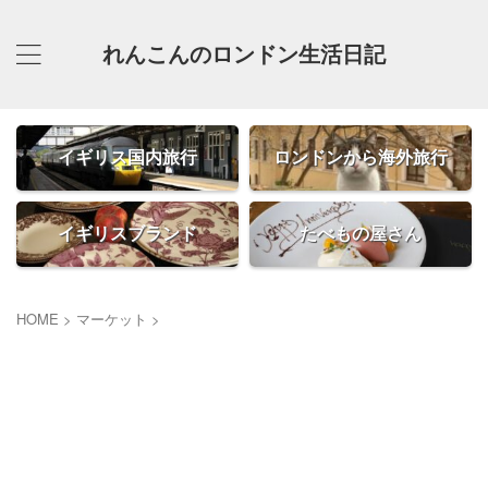
れんこんのロンドン生活日記
イギリス国内旅行
ロンドンから海外旅行
イギリスブランド
たべもの屋さん
HOME
>
マーケット
>