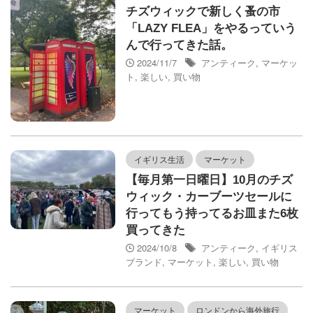
チズウィックで新しく蚤の市
「LAZY FLEA」をやるっていう
んで行ってきた話。
2024/11/7
アンティーク
,
マーケッ
ト
,
楽しい
,
買い物
イギリス生活
マーケット
【毎月第一日曜日】10月のチズ
ウィック・カーブーツセールに
行ってもう持ってるお皿また6枚
買ってきた
2024/10/8
アンティーク
,
イギリス
ブランド
,
マーケット
,
楽しい
,
買い物
マーケット
ロンドンから海外旅行