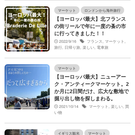
マーケット
ロンドンから海外旅行
【ヨーロッパ最大】北フランス
の街リールで年に一度の蚤の市
に行ってきました！！
2022/9/16
フランス
,
マーケット
,
旅行
,
日帰り旅
,
楽しい
,
電車旅
マーケット
【ヨーロッパ最大】ニューアー
ク・アンティークマーケット。2
か月に2日間だけ、広大な敷地で
掘り出し物を探しまわる。
2021/10/14
マーケット
,
楽しい
,
買
い物
イギリス観光
マーケット