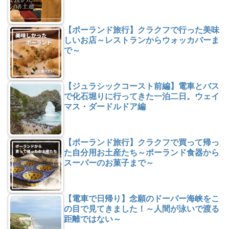
【ポーランド旅行】クラクフで行った美味
しいお店～レストランからウォッカバーま
で～
【ジュラシックコースト前編】電車とバス
で化石堀りに行ってきた一泊二日。ウェイ
マス・ダードルドア編
【ポーランド旅行】クラクフで買って帰っ
た自分用お土産たち～ポーランド食器から
スーパーのお菓子まで～
【電車で日帰り】念願のドーバー海峡をこ
の目で見てきました！～人間が泳いで渡る
距離ではない～