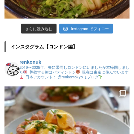
さらに読み込む
Instagram でフォロー
インスタグラム【ロンドン編】
renkonuk
2019〜2025年、夫に帯同しロンドンにいましたが本帰国しまし
た
尊敬する熊はパディントン
現在は東京に住んでいます
日本アカウント： @renkontokyo
↓ブログ