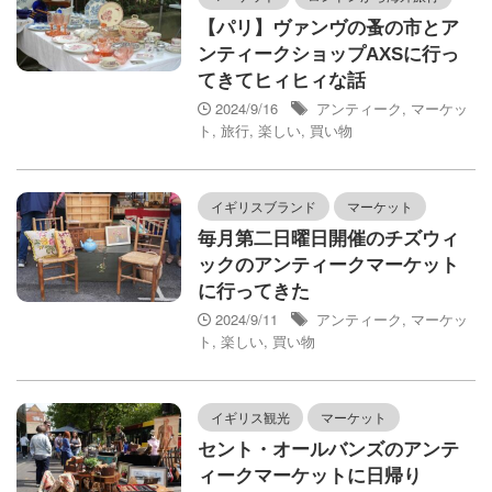
【パリ】ヴァンヴの蚤の市とア
ンティークショップAXSに行っ
てきてヒィヒィな話
2024/9/16
アンティーク
,
マーケッ
ト
,
旅行
,
楽しい
,
買い物
イギリスブランド
マーケット
毎月第二日曜日開催のチズウィ
ックのアンティークマーケット
に行ってきた
2024/9/11
アンティーク
,
マーケッ
ト
,
楽しい
,
買い物
イギリス観光
マーケット
セント・オールバンズのアンテ
ィークマーケットに日帰り