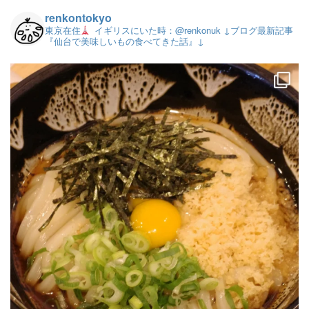
renkontokyo
東京在住
イギリスにいた時：@renkonuk
↓ブログ最新記事
『仙台で美味しいもの食べてきた話』↓