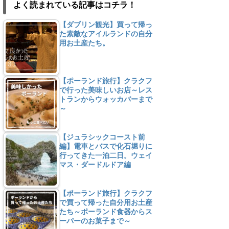
よく読まれている記事はコチラ！
【ダブリン観光】買って帰っ
た素敵なアイルランドの自分
用お土産たち。
【ポーランド旅行】クラクフ
で行った美味しいお店～レス
トランからウォッカバーまで
～
【ジュラシックコースト前
編】電車とバスで化石堀りに
行ってきた一泊二日。ウェイ
マス・ダードルドア編
【ポーランド旅行】クラクフ
で買って帰った自分用お土産
たち～ポーランド食器からス
ーパーのお菓子まで～