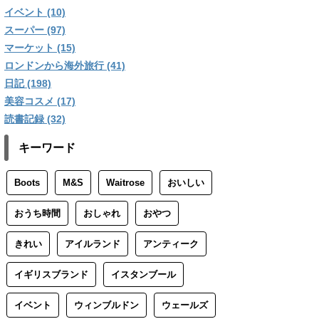
イベント (10)
スーパー (97)
マーケット (15)
ロンドンから海外旅行 (41)
日記 (198)
美容コスメ (17)
読書記録 (32)
キーワード
Boots
M&S
Waitrose
おいしい
おうち時間
おしゃれ
おやつ
きれい
アイルランド
アンティーク
イギリスブランド
イスタンブール
イベント
ウィンブルドン
ウェールズ