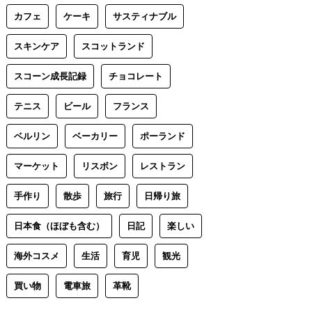
カフェ
ケーキ
サスティナブル
スキンケア
スコットランド
スコーン成長記録
チョコレート
テニス
ビール
フランス
ベルリン
ベーカリー
ポーランド
マーケット
リスボン
レストラン
手作り
散歩
旅行
日帰り旅
日本食（ほぼも含む）
日記
楽しい
海外コスメ
生活
育児
観光
買い物
電車旅
革靴