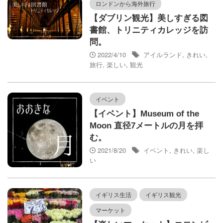
ロンドンから海外旅行
【ダブリン観光】美しすぎる図
書館、トリニティカレッジを訪
問。
2022/4/10
アイルランド
,
きれい
,
旅行
,
楽しい
,
観光
イベント
【イベント】Museum of the
Moon 直径7メートルの月を拝
む。
2021/8/20
イベント
,
きれい
,
楽し
い
イギリス生活
イギリス観光
マーケット