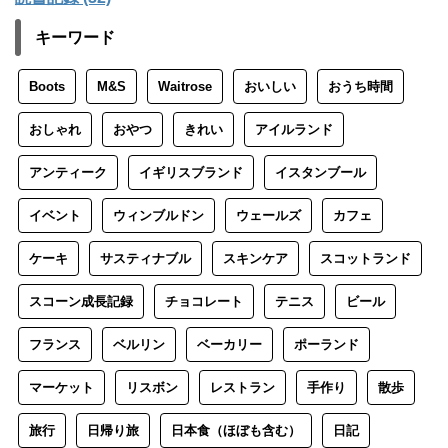
キーワード
Boots
M&S
Waitrose
おいしい
おうち時間
おしゃれ
おやつ
きれい
アイルランド
アンティーク
イギリスブランド
イスタンブール
イベント
ウィンブルドン
ウェールズ
カフェ
ケーキ
サスティナブル
スキンケア
スコットランド
スコーン成長記録
チョコレート
テニス
ビール
フランス
ベルリン
ベーカリー
ポーランド
マーケット
リスボン
レストラン
手作り
散歩
旅行
日帰り旅
日本食（ほぼも含む）
日記