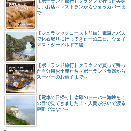
【ポーランド旅行】クラクフで行った美味
しいお店～レストランからウォッカバーま
で～
【ジュラシックコースト前編】電車とバス
で化石堀りに行ってきた一泊二日。ウェイ
マス・ダードルドア編
【ポーランド旅行】クラクフで買って帰っ
た自分用お土産たち～ポーランド食器から
スーパーのお菓子まで～
【電車で日帰り】念願のドーバー海峡をこ
の目で見てきました！～人間が泳いで渡る
距離ではない～