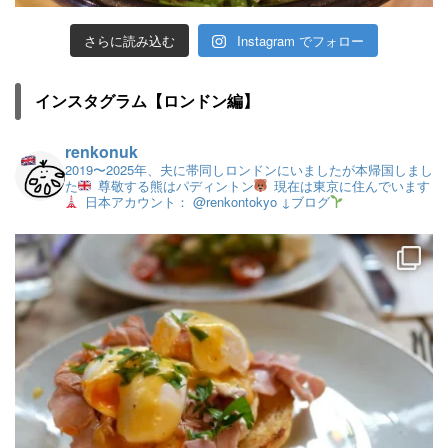
さらに読み込む
Instagram でフォロー
インスタグラム【ロンドン編】
renkonuk
2019〜2025年、夫に帯同しロンドンにいましたが本帰国しまし
た
尊敬する熊はパディントン
現在は東京に住んでいます
日本アカウント： @renkontokyo
↓ブログ