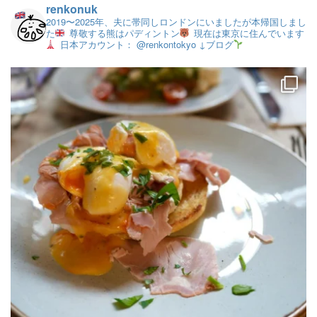
renkonuk
2019〜2025年、夫に帯同しロンドンにいましたが本帰国しまし
た
尊敬する熊はパディントン
現在は東京に住んでいます
日本アカウント： @renkontokyo
↓ブログ