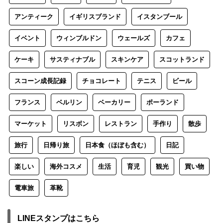
アンティーク
イギリスブランド
イスタンブール
イベント
ウィンブルドン
ウェールズ
カフェ
ケーキ
サスティナブル
スキンケア
スコットランド
スコーン成長記録
チョコレート
テニス
ビール
フランス
ベルリン
ベーカリー
ポーランド
マーケット
リスボン
レストラン
手作り
散歩
旅行
日帰り旅
日本食（ほぼも含む）
日記
楽しい
海外コスメ
生活
育児
観光
買い物
電車旅
革靴
LINEスタンプはこちら