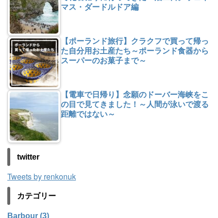
マス・ダードルドア編
【ポーランド旅行】クラクフで買って帰っ
た自分用お土産たち～ポーランド食器から
スーパーのお菓子まで～
【電車で日帰り】念願のドーバー海峡をこ
の目で見てきました！～人間が泳いで渡る
距離ではない～
twitter
Tweets by renkonuk
カテゴリー
Barbour (3)