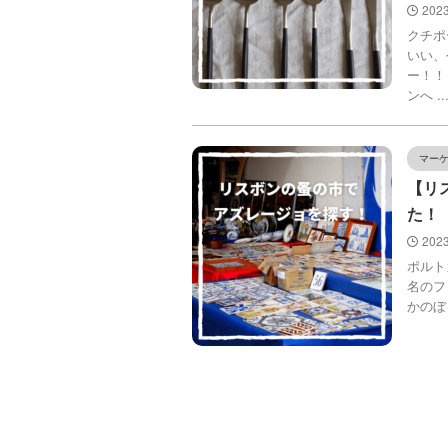
202
クチポ
いい、
ー！！
ンへ ..
マー
【リ
た！
202
ポルト
名のフ
かのぼると