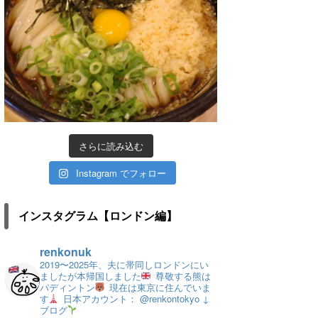
さらに読み込む
Instagram でフォロー
インスタグラム【ロンドン編】
renkonuk
2019〜2025年、夫に帯同しロンドンにい
ましたが本帰国しました
尊敬する熊は
パディントン
現在は東京に住んでいま
す
日本アカウント： @renkontokyo
↓
ブログ