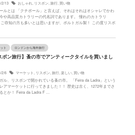
3/2/13
おしゃれ
,
リスボン
,
旅行
,
買い物
ールとは 「クチポール」と言えば、それはそれはオシャレでかわ
今や高品質カトラリーの代名詞であります。 憧れのカトラリ
 ご存知の方も多いとは思いますが、ポルトガル製！ この度リスボ
.
ケット
ロンドンから海外旅行
スボン旅行】蚤の市でアンティークタイルを買いまし
3/2/6
マーケット
,
リスボン
,
旅行
,
楽しい
,
買い物
ガル、リスボンで開かれている蚤の市。 「Feira da Ladra」という
レアマーケットに行ってきました！！ 歴史は古く、1272年までさ
か！ Feira da Ladra F ...