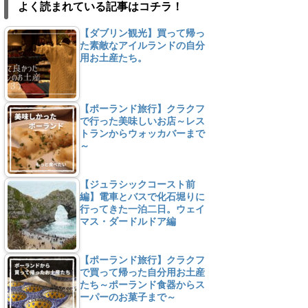
よく読まれている記事はコチラ！
【ダブリン観光】買って帰っ
た素敵なアイルランドの自分
用お土産たち。
【ポーランド旅行】クラクフ
で行った美味しいお店～レス
トランからウォッカバーまで
～
【ジュラシックコースト前
編】電車とバスで化石堀りに
行ってきた一泊二日。ウェイ
マス・ダードルドア編
【ポーランド旅行】クラクフ
で買って帰った自分用お土産
たち～ポーランド食器からス
ーパーのお菓子まで～