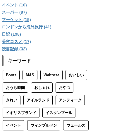
イベント (10)
スーパー (97)
マーケット (15)
ロンドンから海外旅行 (41)
日記 (198)
美容コスメ (17)
読書記録 (32)
キーワード
Boots
M&S
Waitrose
おいしい
おうち時間
おしゃれ
おやつ
きれい
アイルランド
アンティーク
イギリスブランド
イスタンブール
イベント
ウィンブルドン
ウェールズ