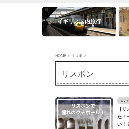
イギリス国内旅行
HOME
>
リスボン
リスボン
ロン
【リ
た！
い！