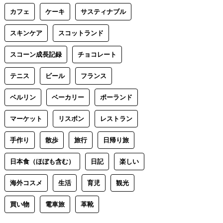
カフェ
ケーキ
サスティナブル
スキンケア
スコットランド
スコーン成長記録
チョコレート
テニス
ビール
フランス
ベルリン
ベーカリー
ポーランド
マーケット
リスボン
レストラン
手作り
散歩
旅行
日帰り旅
日本食（ほぼも含む）
日記
楽しい
海外コスメ
生活
育児
観光
買い物
電車旅
革靴