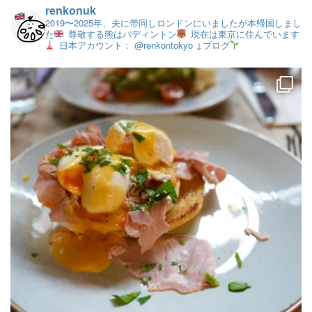
renkonuk
2019〜2025年、夫に帯同しロンドンにいましたが本帰国しまし
た
尊敬する熊はパディントン
現在は東京に住んでいます
日本アカウント： @renkontokyo
↓ブログ