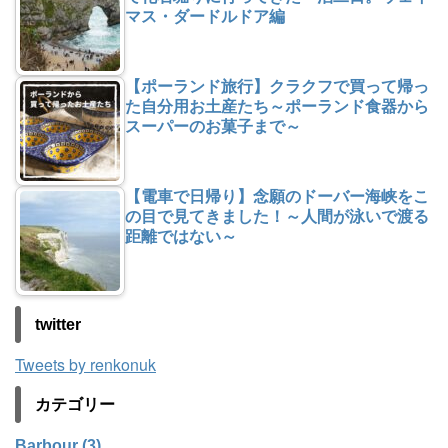
マス・ダードルドア編
【ポーランド旅行】クラクフで買って帰っ
た自分用お土産たち～ポーランド食器から
スーパーのお菓子まで～
【電車で日帰り】念願のドーバー海峡をこ
の目で見てきました！～人間が泳いで渡る
距離ではない～
twitter
Tweets by renkonuk
カテゴリー
Barbour (3)