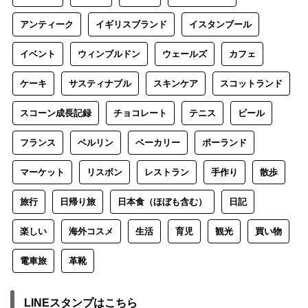
アンティーク
イギリスブランド
イスタンブール
イベント
ウィンブルドン
ウェールズ
カフェ
ケーキ
サスティナブル
スキンケア
スコットランド
スコーン成長記録
チョコレート
テニス
ビール
フランス
ベルリン
ベーカリー
ポーランド
マーケット
リスボン
レストラン
手作り
散歩
旅行
日帰り旅
日本食（ほぼも含む）
日記
楽しい
海外コスメ
生活
育児
観光
買い物
電車旅
革靴
LINEスタンプはこちら