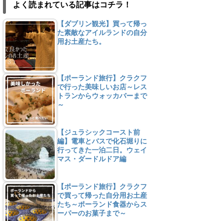
よく読まれている記事はコチラ！
【ダブリン観光】買って帰っ
た素敵なアイルランドの自分
用お土産たち。
【ポーランド旅行】クラクフ
で行った美味しいお店～レス
トランからウォッカバーまで
～
【ジュラシックコースト前
編】電車とバスで化石堀りに
行ってきた一泊二日。ウェイ
マス・ダードルドア編
【ポーランド旅行】クラクフ
で買って帰った自分用お土産
たち～ポーランド食器からス
ーパーのお菓子まで～