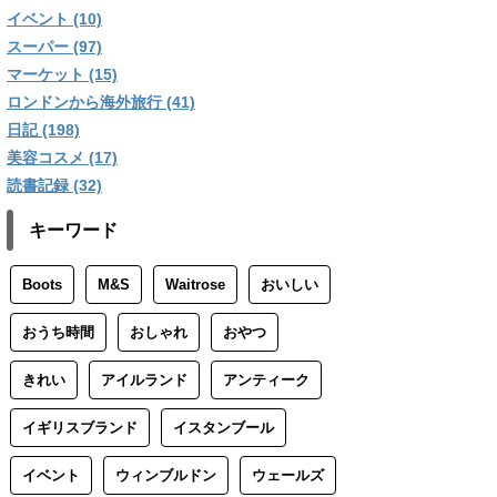
イベント (10)
スーパー (97)
マーケット (15)
ロンドンから海外旅行 (41)
日記 (198)
美容コスメ (17)
読書記録 (32)
キーワード
Boots
M&S
Waitrose
おいしい
おうち時間
おしゃれ
おやつ
きれい
アイルランド
アンティーク
イギリスブランド
イスタンブール
イベント
ウィンブルドン
ウェールズ