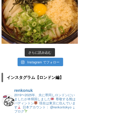
さらに読み込む
Instagram でフォロー
インスタグラム【ロンドン編】
renkonuk
2019〜2025年、夫に帯同しロンドンにい
ましたが本帰国しました
尊敬する熊は
パディントン
現在は東京に住んでいま
す
日本アカウント： @renkontokyo
↓
ブログ