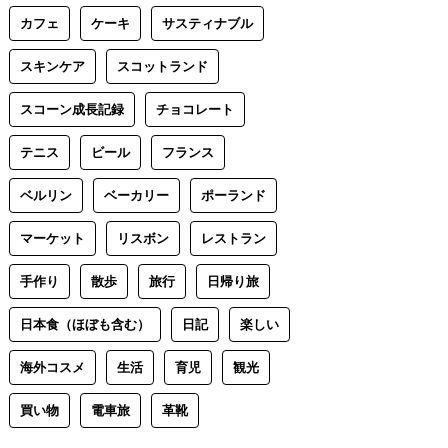
カフェ
ケーキ
サスティナブル
スキンケア
スコットランド
スコーン成長記録
チョコレート
テニス
ビール
フランス
ベルリン
ベーカリー
ポーランド
マーケット
リスボン
レストラン
手作り
散歩
旅行
日帰り旅
日本食（ほぼも含む）
日記
楽しい
海外コスメ
生活
育児
観光
買い物
電車旅
革靴