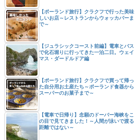
【ポーランド旅行】クラクフで行った美味
しいお店～レストランからウォッカバーま
で～
【ジュラシックコースト前編】電車とバス
で化石堀りに行ってきた一泊二日。ウェイ
マス・ダードルドア編
【ポーランド旅行】クラクフで買って帰っ
た自分用お土産たち～ポーランド食器から
スーパーのお菓子まで～
【電車で日帰り】念願のドーバー海峡をこ
の目で見てきました！～人間が泳いで渡る
距離ではない～