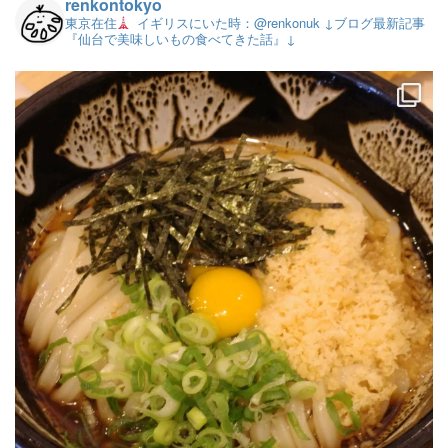
renkontokyo
東京在住
イギリスにいた時：@renkonuk
↓ブログ最新記事
『仙台で美味しいもの食べてきた話』↓