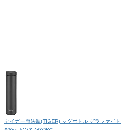
タイガー魔法瓶(TIGER) マグボトル グラファイト
600ml MMZ-A602KG