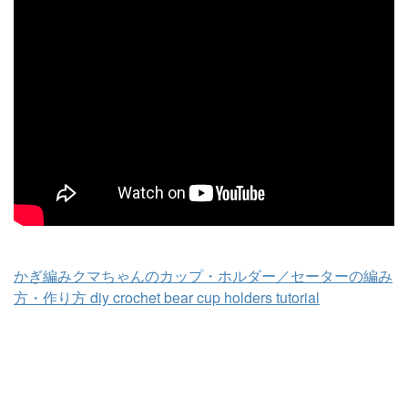
かぎ編みクマちゃんのカップ・ホルダー／セーターの編み
方・作り方 diy crochet bear cup holders tutorial