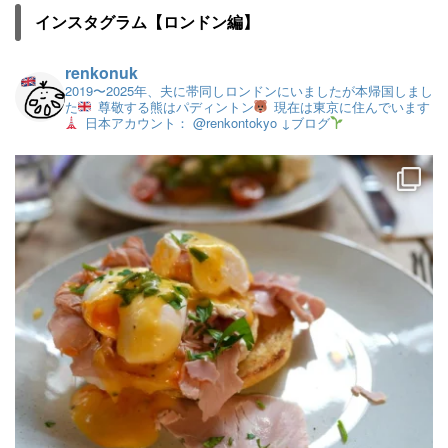
インスタグラム【ロンドン編】
renkonuk
2019〜2025年、夫に帯同しロンドンにいましたが本帰国しまし
た
尊敬する熊はパディントン
現在は東京に住んでいます
日本アカウント： @renkontokyo
↓ブログ