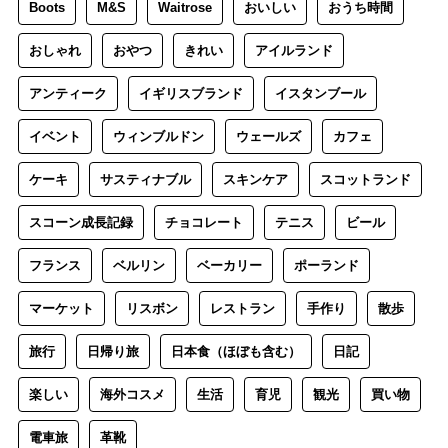
Boots
M&S
Waitrose
おいしい
おうち時間
おしゃれ
おやつ
きれい
アイルランド
アンティーク
イギリスブランド
イスタンブール
イベント
ウィンブルドン
ウェールズ
カフェ
ケーキ
サスティナブル
スキンケア
スコットランド
スコーン成長記録
チョコレート
テニス
ビール
フランス
ベルリン
ベーカリー
ポーランド
マーケット
リスボン
レストラン
手作り
散歩
旅行
日帰り旅
日本食（ほぼも含む）
日記
楽しい
海外コスメ
生活
育児
観光
買い物
電車旅
革靴