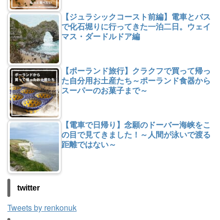
【ジュラシックコースト前編】電車とバス
で化石堀りに行ってきた一泊二日。ウェイ
マス・ダードルドア編
【ポーランド旅行】クラクフで買って帰っ
た自分用お土産たち～ポーランド食器から
スーパーのお菓子まで～
【電車で日帰り】念願のドーバー海峡をこ
の目で見てきました！～人間が泳いで渡る
距離ではない～
twitter
Tweets by renkonuk