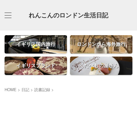
れんこんのロンドン生活日記
イギリス国内旅行
ロンドンから海外旅行
イギリスブランド
たべもの屋さん
HOME
>
日記
>
読書記録
>