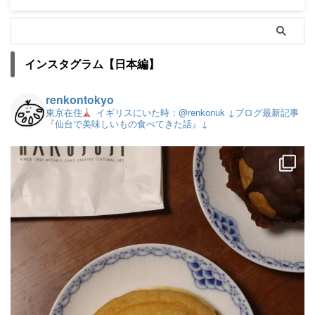
インスタグラム【日本編】
renkontokyo
東京在住
イギリスにいた時：@renkonuk
↓ブログ最新記事
『仙台で美味しいもの食べてきた話』↓