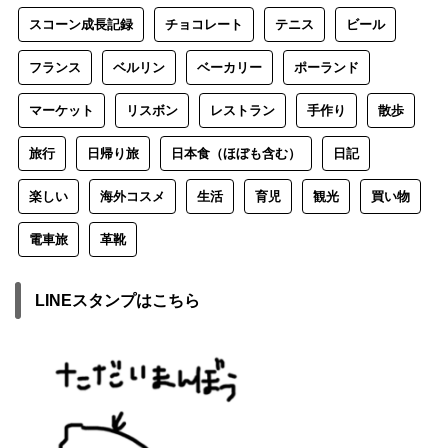
スコーン成長記録
チョコレート
テニス
ビール
フランス
ベルリン
ベーカリー
ポーランド
マーケット
リスボン
レストラン
手作り
散歩
旅行
日帰り旅
日本食（ほぼも含む）
日記
楽しい
海外コスメ
生活
育児
観光
買い物
電車旅
革靴
LINEスタンプはこちら