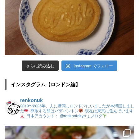
さらに読み込む
Instagram でフォロー
インスタグラム【ロンドン編】
renkonuk
2019〜2025年、夫に帯同しロンドンにいましたが本帰国しまし
た
尊敬する熊はパディントン
現在は東京に住んでいます
日本アカウント： @renkontokyo
↓ブログ