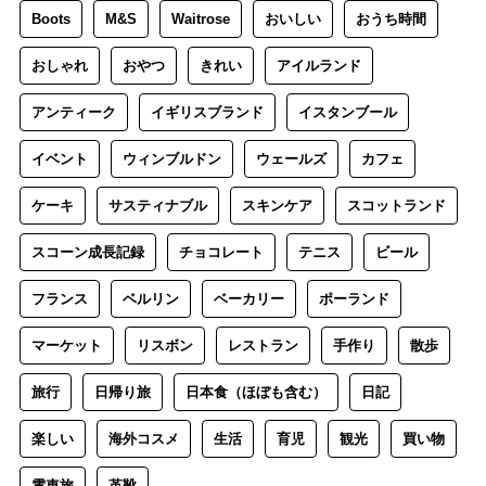
Boots
M&S
Waitrose
おいしい
おうち時間
おしゃれ
おやつ
きれい
アイルランド
アンティーク
イギリスブランド
イスタンブール
イベント
ウィンブルドン
ウェールズ
カフェ
ケーキ
サスティナブル
スキンケア
スコットランド
スコーン成長記録
チョコレート
テニス
ビール
フランス
ベルリン
ベーカリー
ポーランド
マーケット
リスボン
レストラン
手作り
散歩
旅行
日帰り旅
日本食（ほぼも含む）
日記
楽しい
海外コスメ
生活
育児
観光
買い物
電車旅
革靴