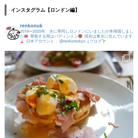
インスタグラム【ロンドン編】
renkonuk
2019〜2025年、夫に帯同しロンドンにいましたが本帰国しまし
た
尊敬する熊はパディントン
現在は東京に住んでいます
日本アカウント： @renkontokyo
↓ブログ