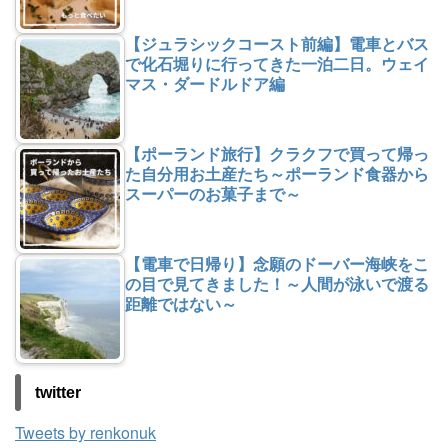
【ジュラシックコースト前編】電車とバス
で化石堀りに行ってきた一泊二日。ウェイ
マス・ダードルドア編
【ポーランド旅行】クラクフで買って帰っ
た自分用お土産たち～ポーランド食器から
スーパーのお菓子まで～
【電車で日帰り】念願のドーバー海峡をこ
の目で見てきました！～人間が泳いで渡る
距離ではない～
twitter
Tweets by renkonuk