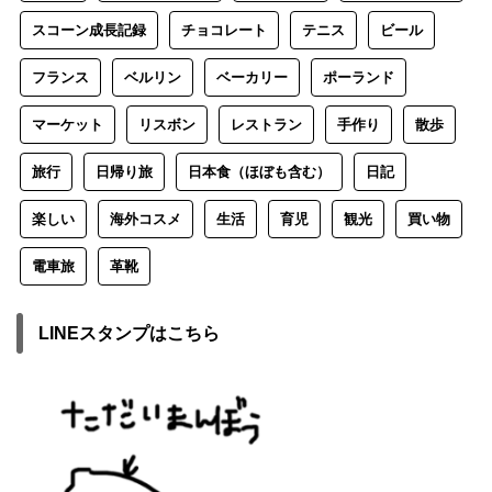
スコーン成長記録
チョコレート
テニス
ビール
フランス
ベルリン
ベーカリー
ポーランド
マーケット
リスボン
レストラン
手作り
散歩
旅行
日帰り旅
日本食（ほぼも含む）
日記
楽しい
海外コスメ
生活
育児
観光
買い物
電車旅
革靴
LINEスタンプはこちら