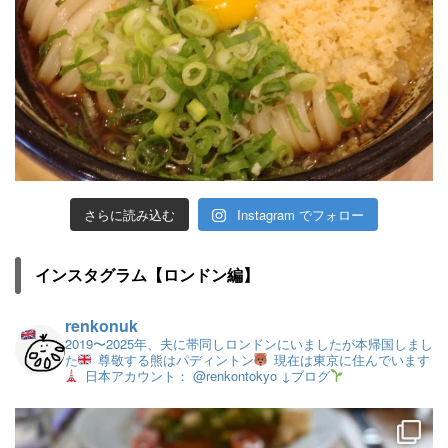
さらに読み込む
Instagram でフォロー
インスタグラム【ロンドン編】
renkonuk
2019〜2025年、夫に帯同しロンドンにいましたが本帰国しまし
た
尊敬する熊はパディントン
現在は東京に住んでいます
日本アカウント： @renkontokyo
↓ブログ