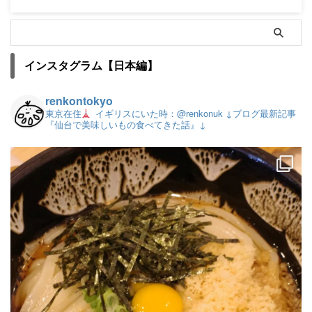
インスタグラム【日本編】
renkontokyo
東京在住
イギリスにいた時：@renkonuk
↓ブログ最新記事
『仙台で美味しいもの食べてきた話』↓