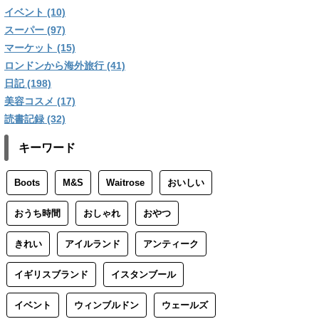
イベント (10)
スーパー (97)
マーケット (15)
ロンドンから海外旅行 (41)
日記 (198)
美容コスメ (17)
読書記録 (32)
キーワード
Boots
M&S
Waitrose
おいしい
おうち時間
おしゃれ
おやつ
きれい
アイルランド
アンティーク
イギリスブランド
イスタンブール
イベント
ウィンブルドン
ウェールズ