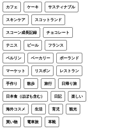
カフェ
ケーキ
サスティナブル
スキンケア
スコットランド
スコーン成長記録
チョコレート
テニス
ビール
フランス
ベルリン
ベーカリー
ポーランド
マーケット
リスボン
レストラン
手作り
散歩
旅行
日帰り旅
日本食（ほぼも含む）
日記
楽しい
海外コスメ
生活
育児
観光
買い物
電車旅
革靴