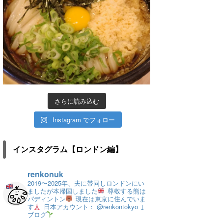
さらに読み込む
Instagram でフォロー
インスタグラム【ロンドン編】
renkonuk
2019〜2025年、夫に帯同しロンドンにい
ましたが本帰国しました
尊敬する熊は
パディントン
現在は東京に住んでいま
す
日本アカウント： @renkontokyo
↓
ブログ