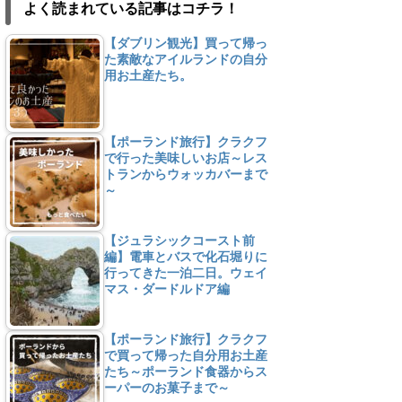
よく読まれている記事はコチラ！
【ダブリン観光】買って帰っ
た素敵なアイルランドの自分
用お土産たち。
【ポーランド旅行】クラクフ
で行った美味しいお店～レス
トランからウォッカバーまで
～
【ジュラシックコースト前
編】電車とバスで化石堀りに
行ってきた一泊二日。ウェイ
マス・ダードルドア編
【ポーランド旅行】クラクフ
で買って帰った自分用お土産
たち～ポーランド食器からス
ーパーのお菓子まで～