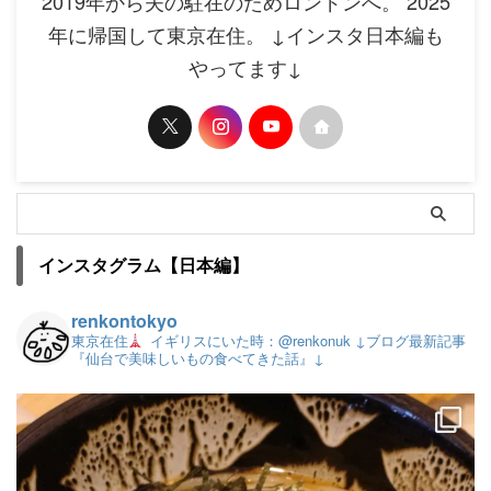
2019年から夫の駐在のためロンドンへ。 2025
年に帰国して東京在住。 ↓インスタ日本編も
やってます↓
インスタグラム【日本編】
renkontokyo
東京在住
イギリスにいた時：@renkonuk
↓ブログ最新記事
『仙台で美味しいもの食べてきた話』↓