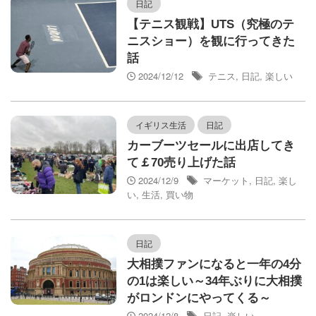
日記
【テニス観戦】UTS（究極のテ
ニスショー）を観に行ってきた
話
2024/12/12
テニス
,
日記
,
楽しい
イギリス生活
日記
カーブーツセールに出店してき
て￡70売り上げた話
2024/12/9
マーケット
,
日記
,
楽し
い
,
生活
,
買い物
日記
大相撲ファンになると一年の4分
の1は楽しい～34年ぶりに大相撲
がロンドンにやってくる～
2024/12/8
日記
,
楽しい