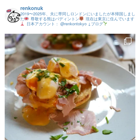
renkonuk
2019〜2025年、夫に帯同しロンドンにいましたが本帰国しまし
た
尊敬する熊はパディントン
現在は東京に住んでいます
日本アカウント： @renkontokyo
↓ブログ