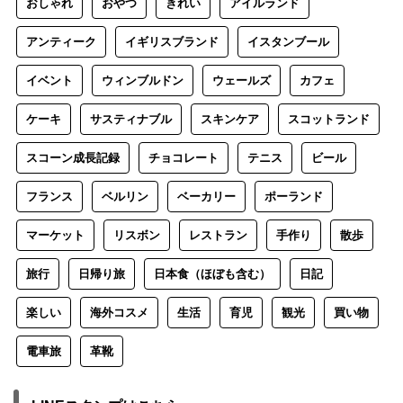
おしゃれ
おやつ
きれい
アイルランド
アンティーク
イギリスブランド
イスタンブール
イベント
ウィンブルドン
ウェールズ
カフェ
ケーキ
サスティナブル
スキンケア
スコットランド
スコーン成長記録
チョコレート
テニス
ビール
フランス
ベルリン
ベーカリー
ポーランド
マーケット
リスボン
レストラン
手作り
散歩
旅行
日帰り旅
日本食（ほぼも含む）
日記
楽しい
海外コスメ
生活
育児
観光
買い物
電車旅
革靴