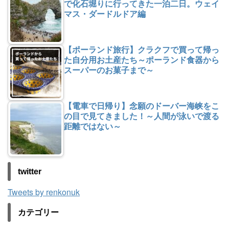
で化石堀りに行ってきた一泊二日。ウェイ
マス・ダードルドア編
【ポーランド旅行】クラクフで買って帰っ
た自分用お土産たち～ポーランド食器から
スーパーのお菓子まで～
【電車で日帰り】念願のドーバー海峡をこ
の目で見てきました！～人間が泳いで渡る
距離ではない～
twitter
Tweets by renkonuk
カテゴリー