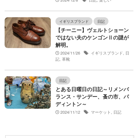
イギリスブランド
日記
【チーニー】ヴェルトショーン
ではない夫のケンゴンⅡの謎が
解明。
2024/11/26
イギリスブランド
,
日
記
,
革靴
日記
とある日曜日の日記～リメンバ
ランス・サンデー、蚤の市、パ
ディントン～
2024/11/12
マーケット
,
日記