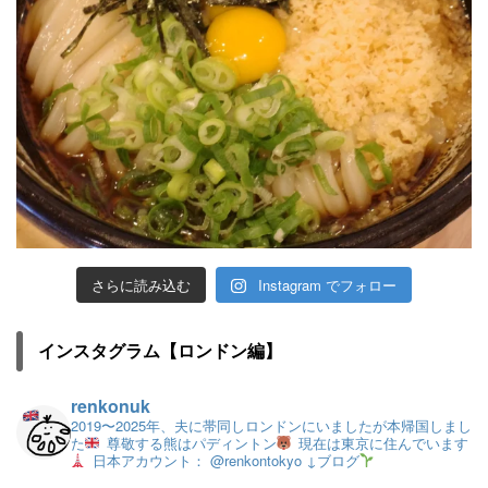
さらに読み込む
Instagram でフォロー
インスタグラム【ロンドン編】
renkonuk
2019〜2025年、夫に帯同しロンドンにいましたが本帰国しまし
た
尊敬する熊はパディントン
現在は東京に住んでいます
日本アカウント： @renkontokyo
↓ブログ