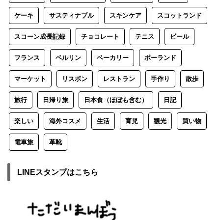
ケーキ
サスティナブル
スキンケア
スコットランド
スコーン成長記録
チョコレート
テニス
ビール
フランス
ベルリン
ベーカリー
ポーランド
マーケット
リスボン
レストラン
手作り
散歩
旅行
日帰り旅
日本食（ほぼも含む）
日記
楽しい
海外コスメ
生活
育児
観光
買い物
電車旅
革靴
LINEスタンプはこちら