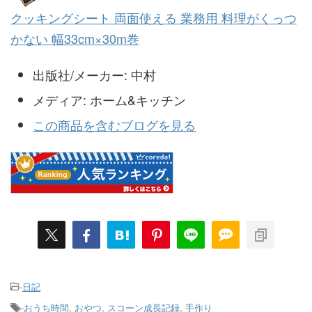
クッキングシート 両面使える 業務用 料理がくっつ
かない 幅33cm×30m巻
出版社/メーカー:
中村
メディア:
ホーム&キッチン
この商品を含むブログを見る
-
日記
-
おうち時間
,
おやつ
,
スコーン成長記録
,
手作り