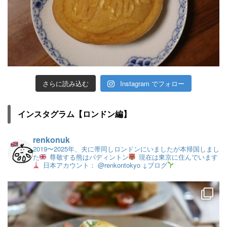
さらに読み込む
Instagram でフォロー
インスタグラム【ロンドン編】
renkonuk
2019〜2025年、夫に帯同しロンドンにいましたが本帰国しまし
た
尊敬する熊はパディントン
現在は東京に住んでいます
日本アカウント： @renkontokyo
↓ブログ