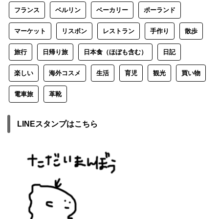
フランス
ベルリン
ベーカリー
ポーランド
マーケット
リスボン
レストラン
手作り
散歩
旅行
日帰り旅
日本食（ほぼも含む）
日記
楽しい
海外コスメ
生活
育児
観光
買い物
電車旅
革靴
LINEスタンプはこちら