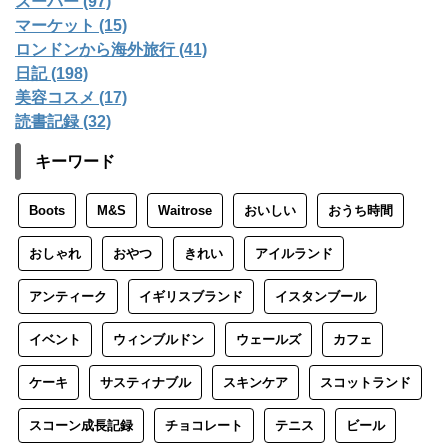
スーパー (97)
マーケット (15)
ロンドンから海外旅行 (41)
日記 (198)
美容コスメ (17)
読書記録 (32)
キーワード
Boots
M&S
Waitrose
おいしい
おうち時間
おしゃれ
おやつ
きれい
アイルランド
アンティーク
イギリスブランド
イスタンブール
イベント
ウィンブルドン
ウェールズ
カフェ
ケーキ
サスティナブル
スキンケア
スコットランド
スコーン成長記録
チョコレート
テニス
ビール