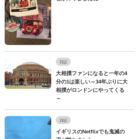
日記
大相撲ファンになると一年の4
分の1は楽しい～34年ぶりに大
相撲がロンドンにやってくる
～
日記
イギリスのNetflixでも鬼滅の