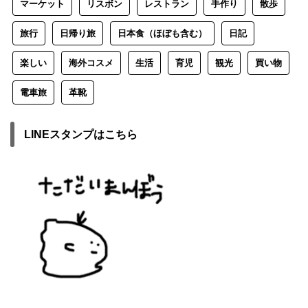
マーケット
リスボン
レストラン
手作り
散歩
旅行
日帰り旅
日本食（ほぼも含む）
日記
楽しい
海外コスメ
生活
育児
観光
買い物
電車旅
革靴
LINEスタンプはこちら