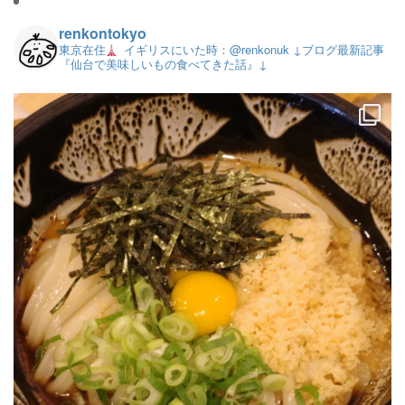
renkontokyo
東京在住
イギリスにいた時：@renkonuk
↓ブログ最新記事
『仙台で美味しいもの食べてきた話』↓