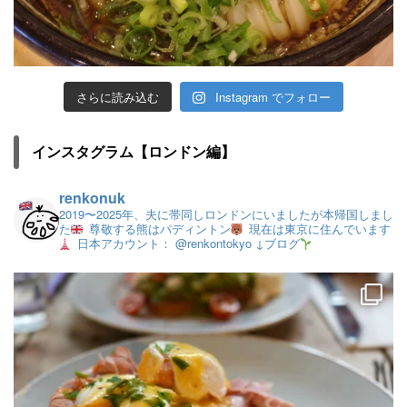
さらに読み込む
Instagram でフォロー
インスタグラム【ロンドン編】
renkonuk
2019〜2025年、夫に帯同しロンドンにいましたが本帰国しまし
た
尊敬する熊はパディントン
現在は東京に住んでいます
日本アカウント： @renkontokyo
↓ブログ