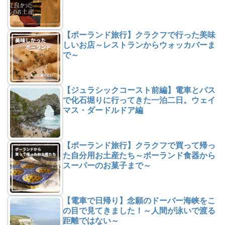
【ポーランド旅行】クラクフで行った美味
しいお店～レストランからウォッカバーま
で～
【ジュラシックコースト前編】電車とバス
で化石堀りに行ってきた一泊二日。ウェイ
マス・ダードルドア編
【ポーランド旅行】クラクフで買って帰っ
た自分用お土産たち～ポーランド食器から
スーパーのお菓子まで～
【電車で日帰り】念願のドーバー海峡をこ
の目で見てきました！～人間が泳いで渡る
距離ではない～