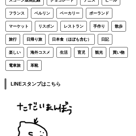
スコーン成長記録
チョコレート
テニス
ビール
フランス
ベルリン
ベーカリー
ポーランド
マーケット
リスボン
レストラン
手作り
散歩
旅行
日帰り旅
日本食（ほぼも含む）
日記
楽しい
海外コスメ
生活
育児
観光
買い物
電車旅
革靴
LINEスタンプはこちら