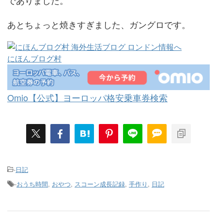
あとちょっと焼きすぎました、ガングロです。
にほんブログ村
Omio【公式】ヨーロッパ格安乗車券検索
-
日記
-
おうち時間
,
おやつ
,
スコーン成長記録
,
手作り
,
日記