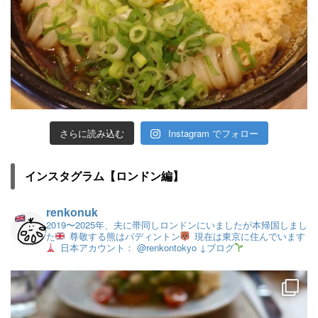
さらに読み込む
Instagram でフォロー
インスタグラム【ロンドン編】
renkonuk
2019〜2025年、夫に帯同しロンドンにいましたが本帰国しまし
た
尊敬する熊はパディントン
現在は東京に住んでいます
日本アカウント： @renkontokyo
↓ブログ