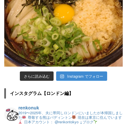
さらに読み込む
Instagram でフォロー
インスタグラム【ロンドン編】
renkonuk
2019〜2025年、夫に帯同しロンドンにいましたが本帰国しまし
た
尊敬する熊はパディントン
現在は東京に住んでいます
日本アカウント： @renkontokyo
↓ブログ