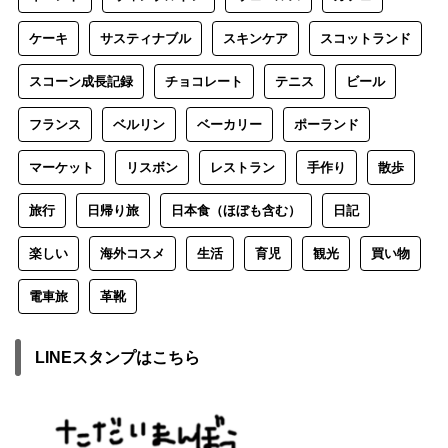
ケーキ
サスティナブル
スキンケア
スコットランド
スコーン成長記録
チョコレート
テニス
ビール
フランス
ベルリン
ベーカリー
ポーランド
マーケット
リスボン
レストラン
手作り
散歩
旅行
日帰り旅
日本食（ほぼも含む）
日記
楽しい
海外コスメ
生活
育児
観光
買い物
電車旅
革靴
LINEスタンプはこちら