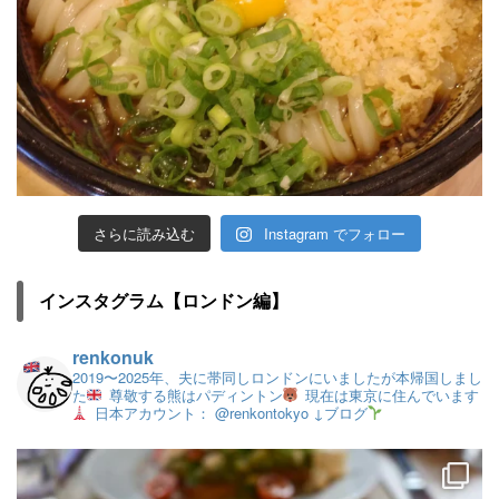
さらに読み込む
Instagram でフォロー
インスタグラム【ロンドン編】
renkonuk
2019〜2025年、夫に帯同しロンドンにいましたが本帰国しまし
た
尊敬する熊はパディントン
現在は東京に住んでいます
日本アカウント： @renkontokyo
↓ブログ