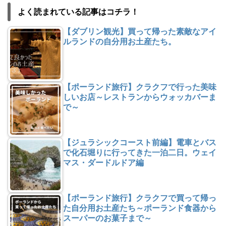
よく読まれている記事はコチラ！
【ダブリン観光】買って帰った素敵なアイ
ルランドの自分用お土産たち。
【ポーランド旅行】クラクフで行った美味
しいお店～レストランからウォッカバーま
で～
【ジュラシックコースト前編】電車とバス
で化石堀りに行ってきた一泊二日。ウェイ
マス・ダードルドア編
【ポーランド旅行】クラクフで買って帰っ
た自分用お土産たち～ポーランド食器から
スーパーのお菓子まで～