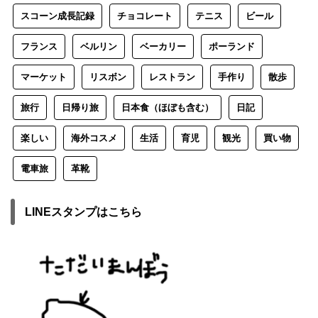
スコーン成長記録
チョコレート
テニス
ビール
フランス
ベルリン
ベーカリー
ポーランド
マーケット
リスボン
レストラン
手作り
散歩
旅行
日帰り旅
日本食（ほぼも含む）
日記
楽しい
海外コスメ
生活
育児
観光
買い物
電車旅
革靴
LINEスタンプはこちら