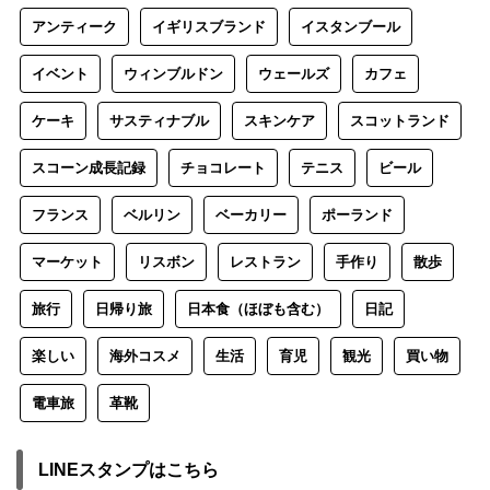
アンティーク
イギリスブランド
イスタンブール
イベント
ウィンブルドン
ウェールズ
カフェ
ケーキ
サスティナブル
スキンケア
スコットランド
スコーン成長記録
チョコレート
テニス
ビール
フランス
ベルリン
ベーカリー
ポーランド
マーケット
リスボン
レストラン
手作り
散歩
旅行
日帰り旅
日本食（ほぼも含む）
日記
楽しい
海外コスメ
生活
育児
観光
買い物
電車旅
革靴
LINEスタンプはこちら