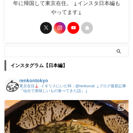
年に帰国して東京在住。 ↓インスタ日本編も
やってます↓
インスタグラム【日本編】
renkontokyo
東京在住
イギリスにいた時：@renkonuk
↓ブログ最新記事
『仙台で美味しいもの食べてきた話』↓