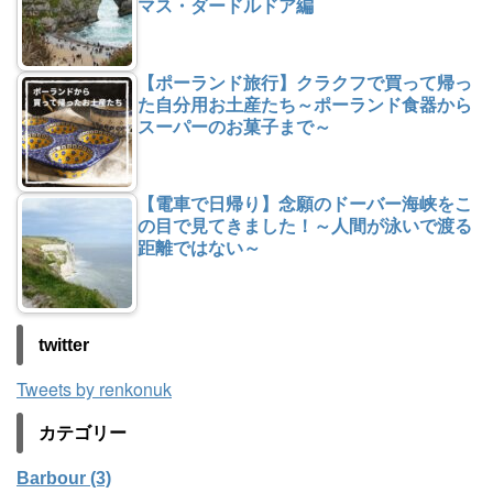
マス・ダードルドア編
【ポーランド旅行】クラクフで買って帰っ
た自分用お土産たち～ポーランド食器から
スーパーのお菓子まで～
【電車で日帰り】念願のドーバー海峡をこ
の目で見てきました！～人間が泳いで渡る
距離ではない～
twitter
Tweets by renkonuk
カテゴリー
Barbour (3)