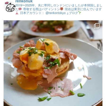
renkonuk
2019〜2025年、夫に帯同しロンドンにいましたが本帰国しまし
た
尊敬する熊はパディントン
現在は東京に住んでいます
日本アカウント： @renkontokyo
↓ブログ