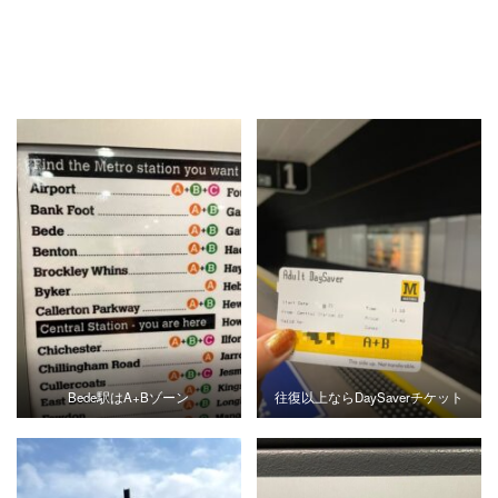
Bede駅はA+Bゾーン
往復以上ならDaySaverチケット