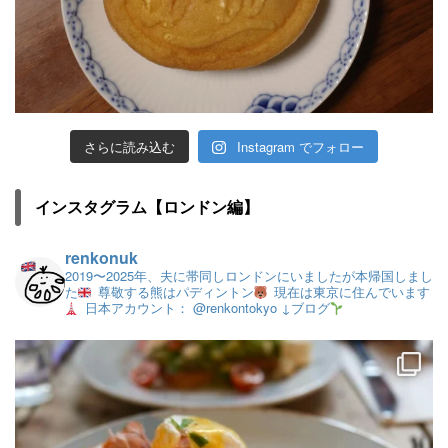
さらに読み込む
Instagram でフォロー
インスタグラム【ロンドン編】
renkonuk
2019〜2025年、夫に帯同しロンドンにいましたが本帰国しまし
た
尊敬する熊はパディントン
現在は東京に住んでいます
日本アカウント： @renkontokyo
↓ブログ