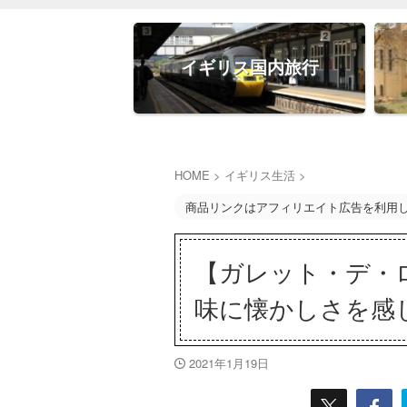
イギリス国内旅行
HOME
>
イギリス生活
>
商品リンクはアフィリエイト広告を利用
【ガレット・デ・
味に懐かしさを感
2021年1月19日