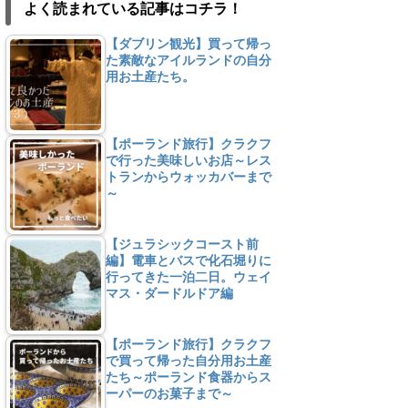
よく読まれている記事はコチラ！
【ダブリン観光】買って帰っ
た素敵なアイルランドの自分
用お土産たち。
【ポーランド旅行】クラクフ
で行った美味しいお店～レス
トランからウォッカバーまで
～
【ジュラシックコースト前
編】電車とバスで化石堀りに
行ってきた一泊二日。ウェイ
マス・ダードルドア編
【ポーランド旅行】クラクフ
で買って帰った自分用お土産
たち～ポーランド食器からス
ーパーのお菓子まで～