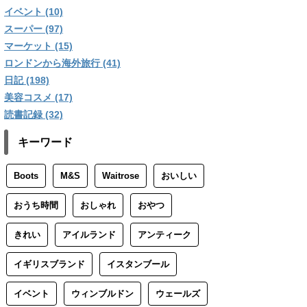
イベント (10)
スーパー (97)
マーケット (15)
ロンドンから海外旅行 (41)
日記 (198)
美容コスメ (17)
読書記録 (32)
キーワード
Boots
M&S
Waitrose
おいしい
おうち時間
おしゃれ
おやつ
きれい
アイルランド
アンティーク
イギリスブランド
イスタンブール
イベント
ウィンブルドン
ウェールズ