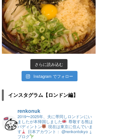
さらに読み込む
Instagram でフォロー
インスタグラム【ロンドン編】
renkonuk
2019〜2025年、夫に帯同しロンドンにい
ましたが本帰国しました
尊敬する熊は
パディントン
現在は東京に住んでいま
す
日本アカウント： @renkontokyo
↓
ブログ