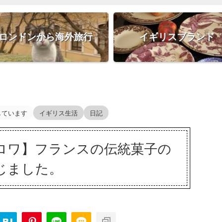
ロンドンから海外旅行
イギリスブランド
しています
イギリス生活
日記
ロワ】フランスの伝統菓子の
じました。