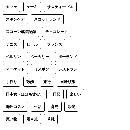
カフェ
ケーキ
サスティナブル
スキンケア
スコットランド
スコーン成長記録
チョコレート
テニス
ビール
フランス
ベルリン
ベーカリー
ポーランド
マーケット
リスボン
レストラン
手作り
散歩
旅行
日帰り旅
日本食（ほぼも含む）
日記
楽しい
海外コスメ
生活
育児
観光
買い物
電車旅
革靴