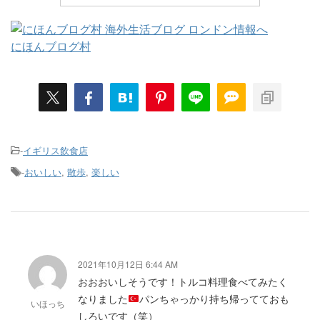
にほんブログ村
-
イギリス飲食店
-
おいしい
,
散歩
,
楽しい
2021年10月12日 6:44 AM
おおおいしそうです！トルコ料理食べてみたく
なりました
パンちゃっかり持ち帰ってておも
いほっち
しろいです（笑）