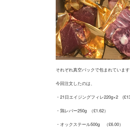
それぞれ真空パックで包まれています
今回注文したのは、
・21日エイジングフィレ220g×2 (£13,
・鶏レバー250g （£1.62）
・オックステール500g （£6.00）