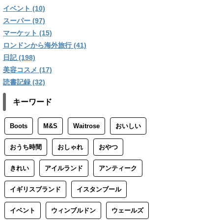
イベント (10)
スーパー (97)
マーケット (15)
ロンドンから海外旅行 (41)
日記 (198)
美容コスメ (17)
読書記録 (32)
キーワード
Boots
M&S
Waitrose
おいしい
おうち時間
おしゃれ
おやつ
きれい
アイルランド
アンティーク
イギリスブランド
イスタンブール
イベント
ウィンブルドン
ウェールズ