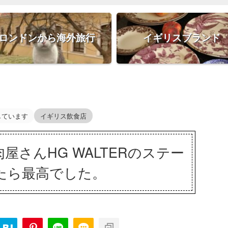
ロンドンから海外旅行
イギリスブランド
しています
イギリス飲食店
屋さんHG WALTERのステー
たら最高でした。