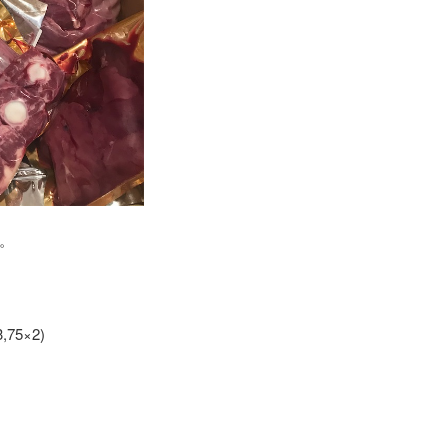
。
75×2)