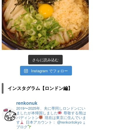
さらに読み込む
Instagram でフォロー
インスタグラム【ロンドン編】
renkonuk
2019〜2025年、夫に帯同しロンドンにい
ましたが本帰国しました
尊敬する熊は
パディントン
現在は東京に住んでいま
す
日本アカウント： @renkontokyo
↓
ブログ