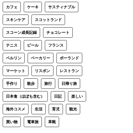
カフェ
ケーキ
サスティナブル
スキンケア
スコットランド
スコーン成長記録
チョコレート
テニス
ビール
フランス
ベルリン
ベーカリー
ポーランド
マーケット
リスボン
レストラン
手作り
散歩
旅行
日帰り旅
日本食（ほぼも含む）
日記
楽しい
海外コスメ
生活
育児
観光
買い物
電車旅
革靴