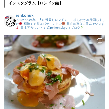
インスタグラム【ロンドン編】
renkonuk
2019〜2025年、夫に帯同しロンドンにいましたが本帰国しまし
た
尊敬する熊はパディントン
現在は東京に住んでいます
日本アカウント： @renkontokyo
↓ブログ