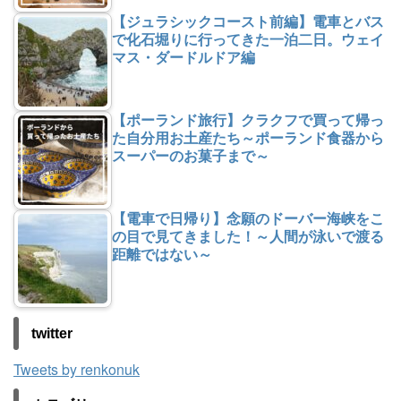
【ジュラシックコースト前編】電車とバス
で化石堀りに行ってきた一泊二日。ウェイ
マス・ダードルドア編
【ポーランド旅行】クラクフで買って帰っ
た自分用お土産たち～ポーランド食器から
スーパーのお菓子まで～
【電車で日帰り】念願のドーバー海峡をこ
の目で見てきました！～人間が泳いで渡る
距離ではない～
twitter
Tweets by renkonuk