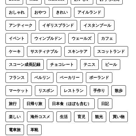
おしゃれ
おやつ
きれい
アイルランド
アンティーク
イギリスブランド
イスタンブール
イベント
ウィンブルドン
ウェールズ
カフェ
ケーキ
サスティナブル
スキンケア
スコットランド
スコーン成長記録
チョコレート
テニス
ビール
フランス
ベルリン
ベーカリー
ポーランド
マーケット
リスボン
レストラン
手作り
散歩
旅行
日帰り旅
日本食（ほぼも含む）
日記
楽しい
海外コスメ
生活
育児
観光
買い物
電車旅
革靴