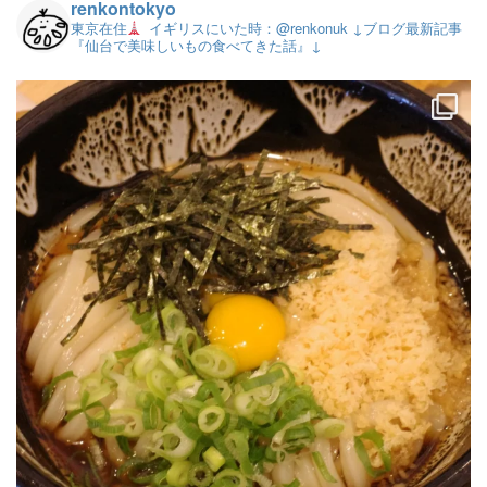
renkontokyo
東京在住
イギリスにいた時：@renkonuk
↓ブログ最新記事
『仙台で美味しいもの食べてきた話』↓