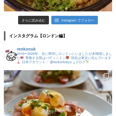
さらに読み込む
Instagram でフォロー
インスタグラム【ロンドン編】
renkonuk
2019〜2025年、夫に帯同しロンドンにいましたが本帰国しまし
た
尊敬する熊はパディントン
現在は東京に住んでいます
日本アカウント： @renkontokyo
↓ブログ