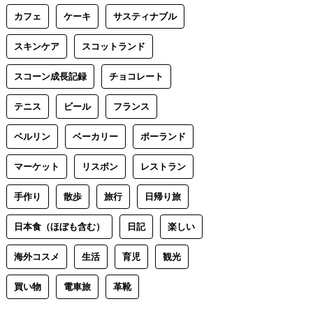
カフェ
ケーキ
サスティナブル
スキンケア
スコットランド
スコーン成長記録
チョコレート
テニス
ビール
フランス
ベルリン
ベーカリー
ポーランド
マーケット
リスボン
レストラン
手作り
散歩
旅行
日帰り旅
日本食（ほぼも含む）
日記
楽しい
海外コスメ
生活
育児
観光
買い物
電車旅
革靴