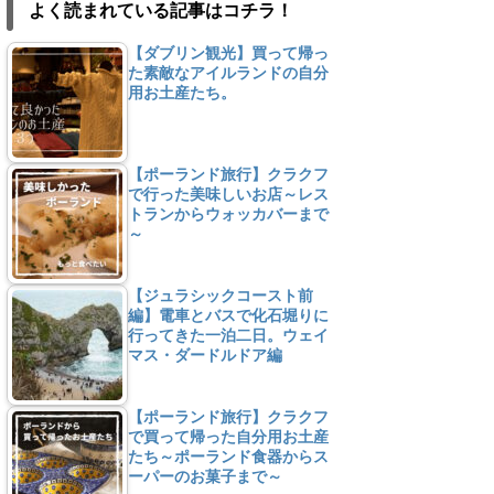
よく読まれている記事はコチラ！
【ダブリン観光】買って帰っ
た素敵なアイルランドの自分
用お土産たち。
【ポーランド旅行】クラクフ
で行った美味しいお店～レス
トランからウォッカバーまで
～
【ジュラシックコースト前
編】電車とバスで化石堀りに
行ってきた一泊二日。ウェイ
マス・ダードルドア編
【ポーランド旅行】クラクフ
で買って帰った自分用お土産
たち～ポーランド食器からス
ーパーのお菓子まで～