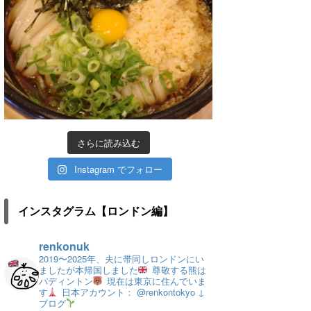
さらに読み込む
Instagram でフォロー
インスタグラム【ロンドン編】
renkonuk
2019〜2025年、夫に帯同しロンドンにい
ましたが本帰国しました
尊敬する熊は
パディントン
現在は東京に住んでいま
す
日本アカウント： @renkontokyo
↓
ブログ