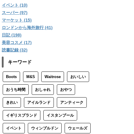
イベント (10)
スーパー (97)
マーケット (15)
ロンドンから海外旅行 (41)
日記 (198)
美容コスメ (17)
読書記録 (32)
キーワード
Boots
M&S
Waitrose
おいしい
おうち時間
おしゃれ
おやつ
きれい
アイルランド
アンティーク
イギリスブランド
イスタンブール
イベント
ウィンブルドン
ウェールズ