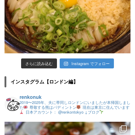
さらに読み込む
Instagram でフォロー
インスタグラム【ロンドン編】
renkonuk
2019〜2025年、夫に帯同しロンドンにいましたが本帰国しまし
た
尊敬する熊はパディントン
現在は東京に住んでいます
日本アカウント： @renkontokyo
↓ブログ