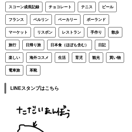
スコーン成長記録
チョコレート
テニス
ビール
フランス
ベルリン
ベーカリー
ポーランド
マーケット
リスボン
レストラン
手作り
散歩
旅行
日帰り旅
日本食（ほぼも含む）
日記
楽しい
海外コスメ
生活
育児
観光
買い物
電車旅
革靴
LINEスタンプはこちら