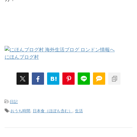
にほんブログ村
-
日記
-
おうち時間
,
日本食（ほぼも含む）
,
生活