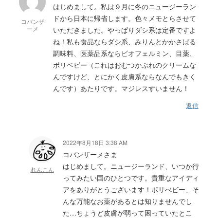
はじめまして。私は９月に冬のニュージーラン
ドから日本に帰省します。色々メモとらさせて
コバンザ
ーメ
いただきました。やっぱりダシ系は定番ですよ
ね！私も食品ならダシ系、みりんとかかさばる
調味料、医薬品系ならビオフェルミン、目薬、
ポリベビー（これはおむつかぶれのクリームな
んですけど、とにかく皮膚系ならなんでもきく
んです）あたりです。マジレスすいません！
返信
2022年8月18日 3:38 AM
コバンザーメさま
はじめまして。ニュージーランド、いつか行
れんこん
ってみたい国のひとつです。貴重なアイディ
アをありがとうございます！ポリべビー、そ
んな万能なお薬があるとは知りませんでし
た…ちょうど皮膚が弱って困っていたとこ