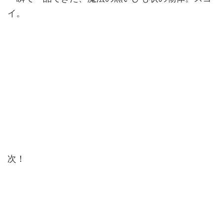
イ。
次！