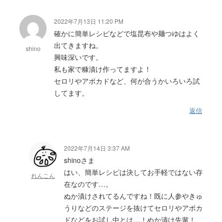
2022年7月13日 11:20 PM
確かに簡単レシピなどで塩昆布や麺つゆはよく
出てきますね。
shino
興味深いです。
私も家で糠漬け作ってますよ！
セロリやアボカドなど、何が合うかいろいろ試
してます。
返信
2022年7月14日 3:37 AM
shinoさま
はい、簡単レシピは決してお手軽ではない存
れんこん
在なのです…。
ぬか漬けされてるんですね！既に人参やきゅ
うりなどのステージを抜けてセロリやアボカ
ドなどをお試し中とは…！ぬか漬け先輩！