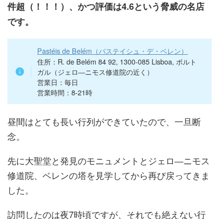
件超（！！！）、かつ評価は4.6という脅威の名店
です。
Pastéis de Belém（パステイシュ・デ・ベレン）
住所：R. de Belém 84 92, 1300-085 Lisboa, ポルト
ガル（ジェロ―ニモス修道院の近く）
営業日：毎日
営業時間：8-21時
昼間はとても長い行列ができていたので、一旦断
念。
先に大聖堂と発見のモニュメントとジェロ―ニモス
修道院、ベレンの塔を見学してから再び戻ってきま
した。
訪問したのは夜7時頃ですが、それでも絶えない行