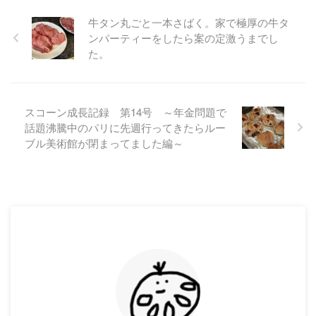
牛タン丸ごと一本さばく。家で極厚の牛タ
ンパーティーをしたら案の定激うまでし
た。
スコーン成長記録 第14号 ～年金問題で
話題沸騰中のパリに先週行ってきたらルー
ブル美術館が閉まってました編～