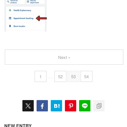
Next »
1
…
52
53
54
NEW ENTRY