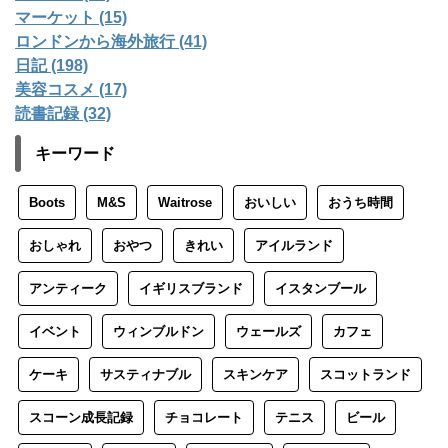
マーケット (15)
ロンドンから海外旅行 (41)
日記 (198)
美容コスメ (17)
読書記録 (32)
キーワード
Boots
M&S
Waitrose
おいしい
おうち時間
おしゃれ
おやつ
きれい
アイルランド
アンティーク
イギリスブランド
イスタンブール
イベント
ウィンブルドン
ウェールズ
カフェ
ケーキ
サスティナブル
スキンケア
スコットランド
スコーン成長記録
チョコレート
テニス
ビール