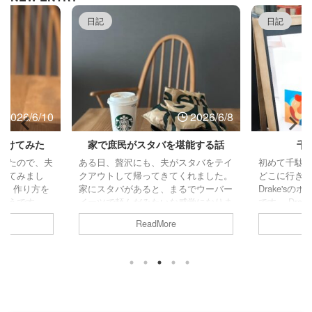
日記
日記
2026/6/10
2026/6/8
漬けてみた
家で庶民がスタバを堪能する話
千
いたので、夫
ある日、贅沢にも、夫がスタバをテイ
初めて千駄
ってみまし
クアウトして帰ってきてくれました。
どこに行き
。 作り方を
家にスタバがあると、まるでウーバー
Drake's
そうです。
イーツで頼んだみたいな感覚になりま
です。 Dra
って、キッチ
す！（夫が買ってきてくれたので半ば
のメンズの
ReadMore
しっかりふき
家庭内フードデリバリーではある）
もともと夫
元になるから
お店で飲むのとは一味違う、 これは
いくってお
じで一つずつ
これでかなり優雅な気分になるのを発
ました。 ロ
しらえは完
見しました！ 家でスタバ飲んでる＝
広」の語源
出るように梅
ウーバーでスタバ頼んじゃってる＝も
Savile 
で穴をあけま
う富裕層じゃないですか？ あぁ良き
店舗にはタ
が悪いのでや
良き、苦しゅうない。 この優雅な気
した大人の