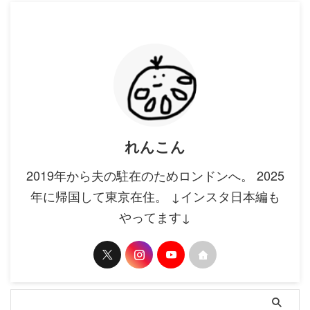
っていま
持ちは捨てがたい、もう少しこの余韻
かしい…。 
た保存瓶に梅
を楽しみたいので、 このカップを軽
が、夫婦そろっ
いくだけ。
く洗って、紅茶なりコーヒーなりを
にな ...
...
れんこん
2019年から夫の駐在のためロンドンへ。 2025
年に帰国して東京在住。 ↓インスタ日本編も
やってます↓