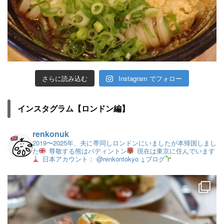
さらに読み込む
Instagram でフォロー
インスタグラム【ロンドン編】
renkonuk
2019〜2025年、夫に帯同しロンドンにいましたが本帰国しまし
た
尊敬する熊はパディントン
現在は東京に住んでいます
日本アカウント： @renkontokyo
↓ブログ