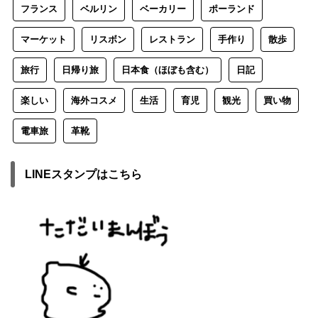
フランス
ベルリン
ベーカリー
ポーランド
マーケット
リスボン
レストラン
手作り
散歩
旅行
日帰り旅
日本食（ほぼも含む）
日記
楽しい
海外コスメ
生活
育児
観光
買い物
電車旅
革靴
LINEスタンプはこちら