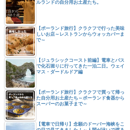
ルランドの自分用お土産たち。
【ポーランド旅行】クラクフで行った美味
しいお店～レストランからウォッカバーま
で～
【ジュラシックコースト前編】電車とバス
で化石堀りに行ってきた一泊二日。ウェイ
マス・ダードルドア編
【ポーランド旅行】クラクフで買って帰っ
た自分用お土産たち～ポーランド食器から
スーパーのお菓子まで～
【電車で日帰り】念願のドーバー海峡をこ
の目で見てきました！～人間が泳いで渡る