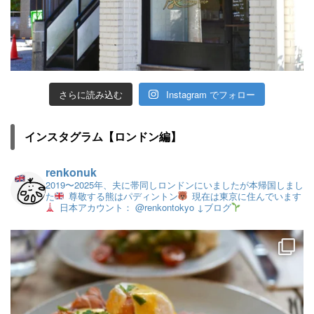
さらに読み込む
Instagram でフォロー
インスタグラム【ロンドン編】
renkonuk
2019〜2025年、夫に帯同しロンドンにいましたが本帰国しまし
た
尊敬する熊はパディントン
現在は東京に住んでいます
日本アカウント： @renkontokyo
↓ブログ