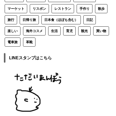
マーケット
リスボン
レストラン
手作り
散歩
旅行
日帰り旅
日本食（ほぼも含む）
日記
楽しい
海外コスメ
生活
育児
観光
買い物
電車旅
革靴
LINEスタンプはこちら