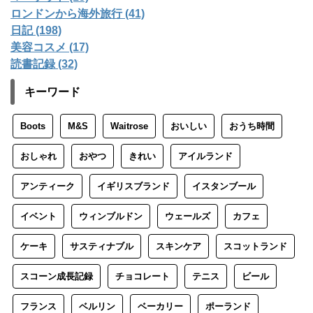
ロンドンから海外旅行 (41)
日記 (198)
美容コスメ (17)
読書記録 (32)
キーワード
Boots
M&S
Waitrose
おいしい
おうち時間
おしゃれ
おやつ
きれい
アイルランド
アンティーク
イギリスブランド
イスタンブール
イベント
ウィンブルドン
ウェールズ
カフェ
ケーキ
サスティナブル
スキンケア
スコットランド
スコーン成長記録
チョコレート
テニス
ビール
フランス
ベルリン
ベーカリー
ポーランド