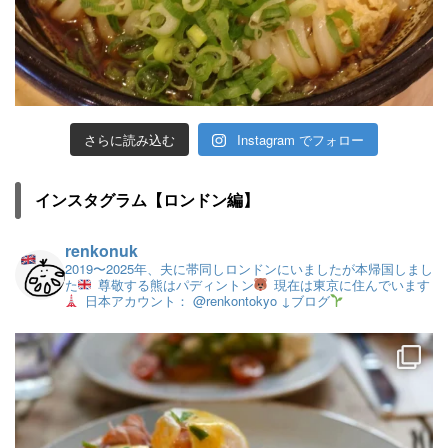
さらに読み込む
Instagram でフォロー
インスタグラム【ロンドン編】
renkonuk
2019〜2025年、夫に帯同しロンドンにいましたが本帰国しまし
た
尊敬する熊はパディントン
現在は東京に住んでいます
日本アカウント： @renkontokyo
↓ブログ