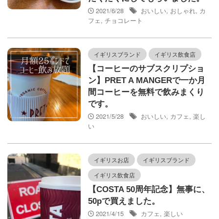
2021/6/28
おいしい
,
おしゃれ
,
カ
フェ
,
チョコレート
イギリスブランド
イギリス飲食店
【コーヒーのサブスクリプショ
ン】PRET A MANGERで一か月
間コーヒーを無料で飲みまくり
です。
2021/5/28
おいしい
,
カフェ
,
楽し
い
イギリスお店
イギリスブランド
イギリス飲食店
【COSTA 50周年記念】無事に、
50pで買えました。
2021/4/15
カフェ
,
楽しい