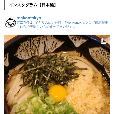
インスタグラム【日本編】
renkontokyo
東京在住
イギリスにいた時：@renkonuk
↓ブログ最新記事
『仙台で美味しいもの食べてきた話』↓