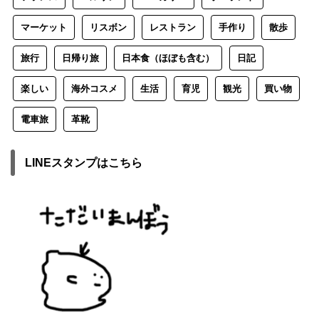
マーケット
リスボン
レストラン
手作り
散歩
旅行
日帰り旅
日本食（ほぼも含む）
日記
楽しい
海外コスメ
生活
育児
観光
買い物
電車旅
革靴
LINEスタンプはこちら