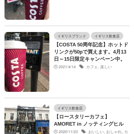
イギリスブランド
イギリス飲食店
【COSTA 50周年記念】ホットド
リンクが50pで買えます。4月13
日～15日限定キャンペーン中。
2021/4/14
カフェ
,
楽しい
イギリス飲食店
【ロースタリーカフェ】
AMORET in ノッティングヒル
2020/11/23
おいしい
,
おしゃれ
,
カ