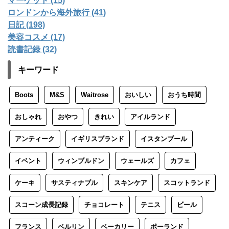
マーケット (15)
ロンドンから海外旅行 (41)
日記 (198)
美容コスメ (17)
読書記録 (32)
キーワード
Boots
M&S
Waitrose
おいしい
おうち時間
おしゃれ
おやつ
きれい
アイルランド
アンティーク
イギリスブランド
イスタンブール
イベント
ウィンブルドン
ウェールズ
カフェ
ケーキ
サスティナブル
スキンケア
スコットランド
スコーン成長記録
チョコレート
テニス
ビール
フランス
ベルリン
ベーカリー
ポーランド