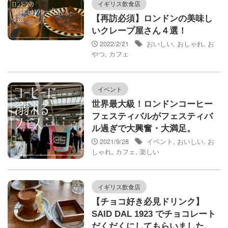
イギリス飲食店
【再訪必須】ロンドンの美味し
いクレープ屋さん４選！
2022/2/21
おいしい
,
おしゃれ
,
お
やつ
,
カフェ
イベント
世界最大級！ロンドンコーヒー
フェスティバルがフェスティバ
ル過ぎで大興奮・大満足。
2021/9/28
イベント
,
おいしい
,
お
しゃれ
,
カフェ
,
楽しい
イギリス飲食店
【チョコ好き必見ドリンク】
SAID DAL 1923 でチョコレート
だくだくにしてもらいました。