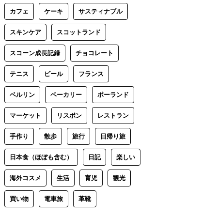
カフェ
ケーキ
サスティナブル
スキンケア
スコットランド
スコーン成長記録
チョコレート
テニス
ビール
フランス
ベルリン
ベーカリー
ポーランド
マーケット
リスボン
レストラン
手作り
散歩
旅行
日帰り旅
日本食（ほぼも含む）
日記
楽しい
海外コスメ
生活
育児
観光
買い物
電車旅
革靴