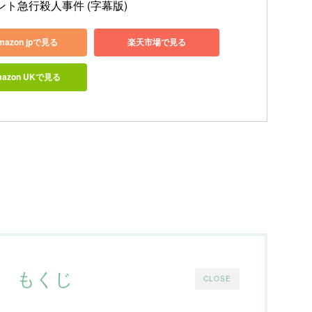
ント急行殺人事件 (字幕版)
mazon jpで見る
楽天市場で見る
mazon UKで見る
もくじ
CLOSE