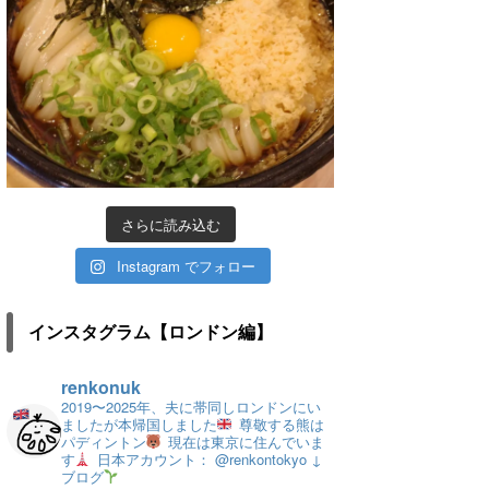
さらに読み込む
Instagram でフォロー
インスタグラム【ロンドン編】
renkonuk
2019〜2025年、夫に帯同しロンドンにい
ましたが本帰国しました
尊敬する熊は
パディントン
現在は東京に住んでいま
す
日本アカウント： @renkontokyo
↓
ブログ