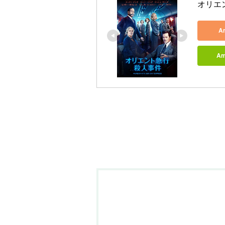
オリエ
A
A