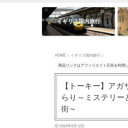
イギリス国内旅行
HOME
>
イギリス国内旅行
>
商品リンクはアフィリエイト広告を利用
【トーキー】アガ
らり～ミステリー
街～
2023年9月12日