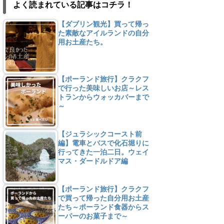
よく読まれている記事はコチラ！
【ダブリン観光】買って帰っ
た素敵なアイルランドの自分
用お土産たち。
【ポーランド旅行】クラクフ
で行った美味しいお店～レス
トランからウォッカバーまで
～
【ジュラシックコースト前
編】電車とバスで化石堀りに
行ってきた一泊二日。ウェイ
マス・ダードルドア編
【ポーランド旅行】クラクフ
で買って帰った自分用お土産
たち～ポーランド食器からス
ーパーのお菓子まで～