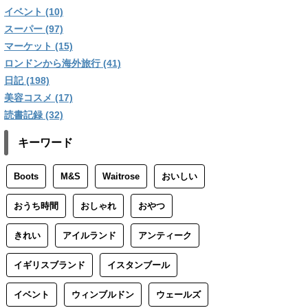
イベント (10)
スーパー (97)
マーケット (15)
ロンドンから海外旅行 (41)
日記 (198)
美容コスメ (17)
読書記録 (32)
キーワード
Boots
M&S
Waitrose
おいしい
おうち時間
おしゃれ
おやつ
きれい
アイルランド
アンティーク
イギリスブランド
イスタンブール
イベント
ウィンブルドン
ウェールズ